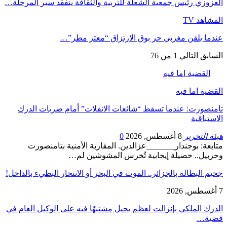
العزوزي رئيس جمعية الشعلة للتربية والثقافة يتفقد سير المرحلة…
المشاهد TV
عندما يلقن مغربي حر بوق الارتزاق “معتز مطر”…
السابق
التالي
1 من 76
القضية اما فيه
القضية اما فيه
تامنصورت: عندما تسقط “شائعات الانفلات” أمام ضربات الدرك
الاستباقية
هيئة التحرير
8 أغسطس, 2026
0
متابعة: بوجندار_______عزالدين. المقاربة الأمنية بتامنصورت
وحربيل.. حصيلة إيجابية تُخرس المشوشين لم…
جحيم البطالة بالجزائر.. الموت في البحر أو الانتحار البطيء بالداخل!
7 أغسطس, 2026
الدرك الملكي بإنزالت لعظم يحيل مشتبهًا فيه على الوكيل العام في
قضية…