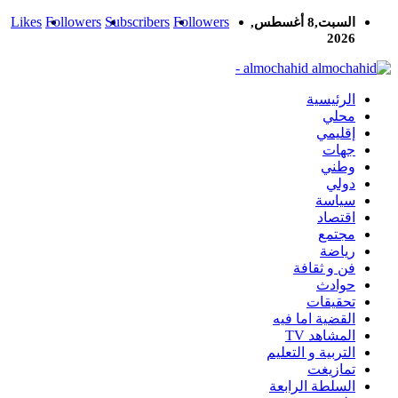
Likes
Followers
Subscribers
Followers
السبت,8 أغسطس,
2026
almochahid -
الرئيسية
محلي
إقليمي
جهات
وطني
دولي
سياسة
اقتصاد
مجتمع
رياضة
فن و ثقافة
حوادث
تحقيقات
القضية اما فيه
المشاهد TV
التربية و التعليم
تمازيغت
السلطة الرابعة