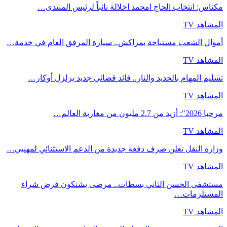
مكناس: انتخاب الحاج امحمد اخلالة نائباً لرئيس المنتدى…
المشاهد TV
أموال الشعب مستباحة بمراكش.. سيارة المرفق العام في خدمة…
المشاهد TV
تسليم المهام بالحديد والنار.. قائد قضائي جديد يزلزل أوكار…
المشاهد TV
مرحبا 2026″: أزيد من 2.7 مليون من مغاربة العالم…
المشاهد TV
وزارة النقل تعلن صرف دفعة جديدة من الدعم الاستثنائي لمهنيي…
المشاهد TV
مستشفى الحسن الثاني بسطات.. مرضى يشتكون فرض شراء
المستلزمات…
المشاهد TV