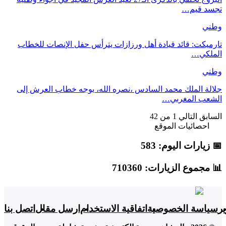
تجسد قيم…
وطني
تارميكت: قائد قيادة أهل ورزازات يترأس حفل الإنصات للخطاب
الملكي…
وطني
جلالة الملك محمد السادس ،نصره الله، يوجه خطاب العرش إلى
الشعب المغربي…
السابق
التالي
1 من 42
احصائيات الموقع
📅 زيارات اليوم: 583
📊 مجموع الزيارات: 710360
ير
سياسة الخصوصية
اتفاقية الاستخدام
ارسل مقال
اتصل بنا