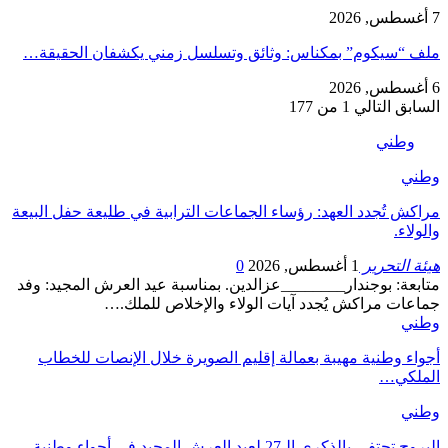
7 أغسطس, 2026
ملف “سيكوم” بمكناس: وثائق وتسلسل زمني يكشفان الحقيقة…
6 أغسطس, 2026
السابق
التالي
1 من 177
وطني
وطني
مراكش تُجدد العهد: رؤساء الجماعات الترابية في طليعة حفل البيعة
والولاء.
هيئة التحرير
1 أغسطس, 2026
0
متابعة: بوجندار________عزالدين. بمناسبة عيد العرش المجيد: وفد
جماعات مراكش يُجدد آيات الولاء والإخلاص للملك.…
وطني
أجواء وطنية مهيبة بعمالة إقليم الصويرة خلال الإنصات للخطاب
الملكي…
وطني
البروج تحتفي بالذكرى الـ27 لعيد العرش المجيد في أجواء وطنية