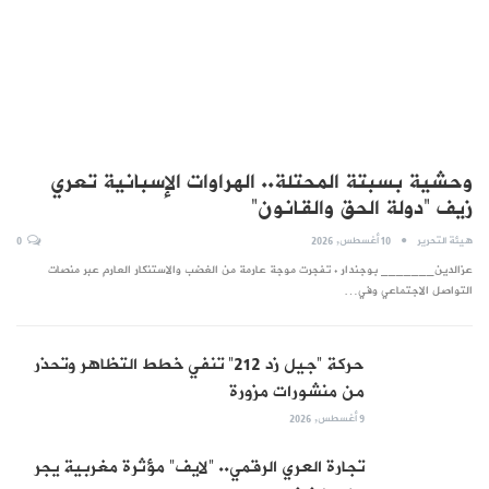
وحشية بسبتة المحتلة.. الهراوات الإسبانية تعري
زيف “دولة الحق والقانون”
هيئة التحرير
10 أغسطس, 2026
0
عزالدين_______ بوجندار . تفجرت موجة عارمة من الغضب والاستنكار العارم عبر منصات
التواصل الاجتماعي وفي…
حركة “جيل زد 212” تنفي خطط التظاهر وتحذر
من منشورات مزورة
9 أغسطس, 2026
تجارة العري الرقمي.. “لايف” مؤثرة مغربية يجر