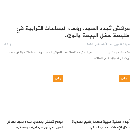
مراكش تُجدد العهد: رؤساء الجماعات الترابية في
طليعة حفل البيعة والولاء.
هيئة التحرير
1 أغسطس, 2026
0
متابعة: بوجندار________عزالدين. بمناسبة عيد العرش المجيد: وفد جماعات مراكش يُجدد
آيات الولاء والإخلاص للملك.…
وطني
وطني
أجواء وطنية مهيبة بعمالة إقليم الصويرة
البروج تحتفي بالذكرى الـ27 لعيد العرش
خلال الإنصات للخطاب الملكي…
المجيد في أجواء وطنية تجسد قيم…