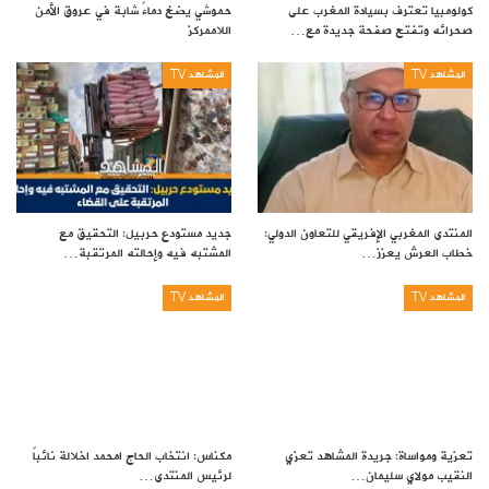
كولومبيا تعترف بسيادة المغرب على
حموشي يضخ دماءً شابة في عروق الأمن
صحرائه وتفتح صفحة جديدة مع…
اللاممركز
المشاهد TV
المشاهد TV
المنتدى المغربي الإفريقي للتعاون الدولي:
جديد مستودع حربيل: التحقيق مع
خطاب العرش يعزز…
المشتبه فيه وإحالته المرتقبة…
المشاهد TV
المشاهد TV
تعزية ومواساة: جريدة المشاهد تعزي
مكناس: انتخاب الحاج امحمد اخلالة نائباً
النقيب مولاي سليمان…
لرئيس المنتدى…