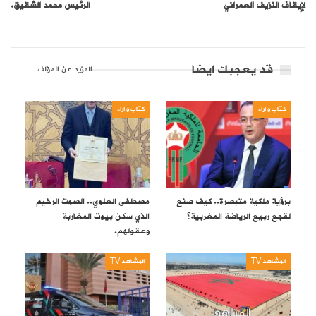
لإيقاف النزيف العمراني
الرئيس محمد الشقيق.
قد يعجبك ايضا
المزيد عن المؤلف
كتاب و اراء
كتاب و اراء
برؤية ملكية متبصرة.. كيف صنع
مصطفى العلوي.. الصوت الرخيم
لقجع ربيع الرياضة المغربية؟
الذي سكن بيوت المغاربة
وعقولهم.
المشاهد TV
المشاهد TV