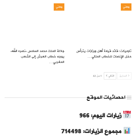
وطني
وطني
تارميكت: قائد قيادة أهل ورزازات يترأس
جلالة الملك محمد السادس ،نصره الله،
حفل الإنصات للخطاب الملكي…
يوجه خطاب العرش إلى الشعب
المغربي…
السابق
التالي
1 من 42
احصائيات الموقع
زيارات اليوم: 966
مجموع الزيارات: 714498