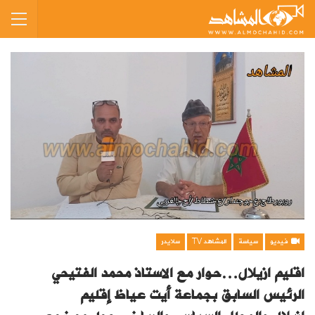
فيديو
سياسة
المشاهد TV
سلايدر
اقليم ازيلال…حوار مع الاستاذ محمد الفتيحي
الرئيس السابق بجماعة أيت عياظ إقليم