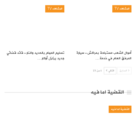
المشاهد TV
المشاهد TV
أموال الشعب مستباحة بمراكش.. سيارة
تسليم المهام بالحديد والنار.. قائد قضائي
المرفق العام في خدمة…
جديد يزلزل أوكار…
السابق
التالي
1 من 77
القضية اما فيه
القضية اما فيه