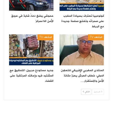
كولومبيا تعترف بسيادة المغرب
حموشي يضخ دماءً شابة في عروق
على صحرائه وتفتح صفحة جديدة
الأمن اللاممركز
مع الرباط
المشاهد TV
المشاهد TV
المنتدى المغربي الإفريقي للتعاون
جديد مستودع حربيل: التحقيق مع
الدولي: خطاب العرش يعزز مكانة
المشتبه فيه وإحالته المرتقبة على
الأمن والاستقرار…
القضاء
السابق
التالي