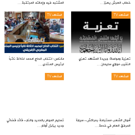
خطاب العرش يعزز…
المشتبه فيه وإحالته المرتقبة…
المشاهد TV
المشاهد TV
تعزية ومواساة: جريدة المشاهد تعزي
مكناس: انتخاب الحاج امحمد اخلالة نائباً
النقيب مولاي سليمان…
لرئيس المنتدى…
المشاهد TV
المشاهد TV
أموال الشعب مستباحة بمراكش.. سيارة
تسليم المهام بالحديد والنار.. قائد قضائي
المرفق العام في خدمة…
جديد يزلزل أوكار…