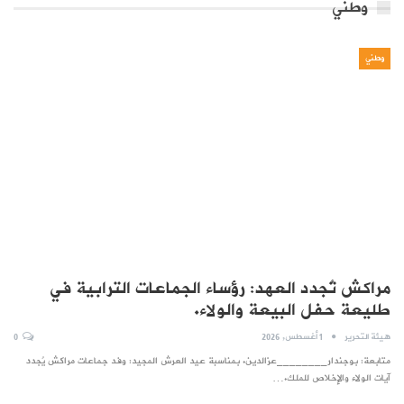
وطني
وطني
مراكش تُجدد العهد: رؤساء الجماعات الترابية في
طليعة حفل البيعة والولاء.
هيئة التحرير
1 أغسطس, 2026
0
متابعة: بوجندار________عزالدين. بمناسبة عيد العرش المجيد: وفد جماعات مراكش يُجدد
آيات الولاء والإخلاص للملك.…