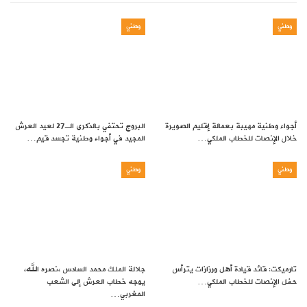
وطني
وطني
أجواء وطنية مهيبة بعمالة إقليم الصويرة
البروج تحتفي بالذكرى الـ27 لعيد العرش
خلال الإنصات للخطاب الملكي…
المجيد في أجواء وطنية تجسد قيم…
وطني
وطني
تارميكت: قائد قيادة أهل ورزازات يترأس
جلالة الملك محمد السادس ،نصره الله،
حفل الإنصات للخطاب الملكي…
يوجه خطاب العرش إلى الشعب
المغربي…