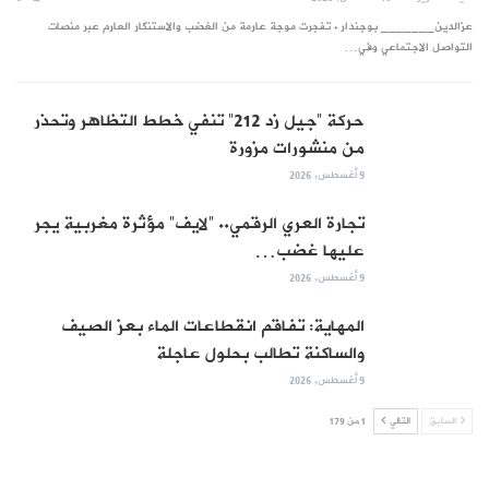
عزالدين_______ بوجندار . تفجرت موجة عارمة من الغضب والاستنكار العارم عبر منصات
التواصل الاجتماعي وفي…
حركة “جيل زد 212” تنفي خطط التظاهر وتحذر
من منشورات مزورة
9 أغسطس, 2026
تجارة العري الرقمي.. “لايف” مؤثرة مغربية يجر
عليها غضب…
9 أغسطس, 2026
المهاية: تفاقم انقطاعات الماء بعز الصيف
والساكنة تطالب بحلول عاجلة
9 أغسطس, 2026
السابق
التالي
1 من 179