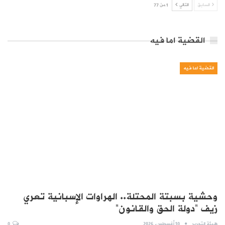
السابق
التالي
1 من 77
القضية اما فيه
القضية اما فيه
وحشية بسبتة المحتلة.. الهراوات الإسبانية تعري
زيف “دولة الحق والقانون”
هيئة التحرير
10 أغسطس, 2026
0