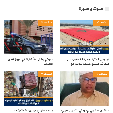
صوت و صورة
المشاهد TV
المشاهد TV
كولومبيا تعترف بسيادة المغرب على
حموشي يضخ دماءً شابة في عروق الأمن
صحرائه وتفتح صفحة جديدة مع…
اللاممركز
المشاهد TV
المشاهد TV
المنتدى المغربي الإفريقي للتعاون الدولي:
جديد مستودع حربيل: التحقيق مع