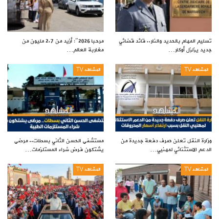
تسليم المهام بالحديد والنار.. قائد قضائي
مرحبا 2026″: أزيد من 2.7 مليون من
جديد يزلزل أوكار…
مغاربة العالم…
المشاهد TV
المشاهد TV
وزارة النقل تعلن صرف دفعة جديدة من
مستشفى الحسن الثاني بسطات.. مرضى
الدعم الاستثنائي لمهنيي…
يشتكون فرض شراء المستلزمات…
المشاهد TV
المشاهد TV