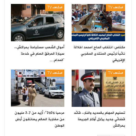
المشاهد TV
المشاهد TV
مكناس: انتخاب الحاج امحمد اخلالة
أموال الشعب مستباحة بمراكش..
نائباً لرئيس المنتدى المغربي
سيارة المرفق العام في خدمة
الإفريقي
“المدام…
المشاهد TV
المشاهد TV
تسليم المهام بالحديد والنار.. قائد
مرحبا 2026″: أزيد من 2.7 مليون
قضائي جديد يزلزل أوكار الجريمة
من مغاربة العالم يعانقون أرض
بمراكش
الوطن