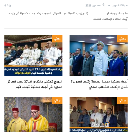
هيئة التحرير
1 أغسطس, 2026
0
متابعة: بوجندار________عزالدين. بمناسبة عيد العرش المجيد: وفد جماعات مراكش يُجدد
آيات الولاء والإخلاص للملك.…
وطني
وطني
أجواء وطنية مهيبة بعمالة إقليم الصويرة
البروج تحتفي بالذكرى الـ27 لعيد العرش
خلال الإنصات للخطاب الملكي…
المجيد في أجواء وطنية تجسد قيم…
وطني
وطني