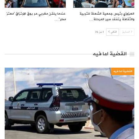
العزوزي رئيس جمعية الشعلة للتربية
عندما يلقن مغربي حر بوق الارتزاق “معتز
والثقافة يتفقد سير المرحلة…
مطر”…
السابق
التالي
1 من 76
القضية اما فيه
القضية اما فيه