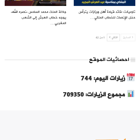
تارميكت: قائد قيادة أهل ورزازات يترأس
جلالة الملك محمد السادس ،نصره الله،
حفل الإنصات للخطاب الملكي…
يوجه خطاب العرش إلى الشعب
المغربي…
السابق
التالي
1 من 42
احصائيات الموقع
زيارات اليوم: 744
مجموع الزيارات: 709350