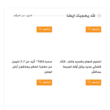
قد يعجبك ايضا
المزيد عن المؤلف
المشاهد TV
المشاهد TV
تسليم المهام بالحديد والنار.. قائد
مرحبا 2026″: أزيد من 2.7 مليون
قضائي جديد يزلزل أوكار الجريمة
من مغاربة العالم يعانقون أرض
بمراكش
الوطن
المشاهد TV
المشاهد TV