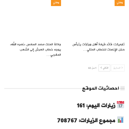
وطني
وطني
تارميكت: قائد قيادة أهل ورزازات يترأس
جلالة الملك محمد السادس ،نصره الله،
حفل الإنصات للخطاب الملكي…
يوجه خطاب العرش إلى الشعب
المغربي…
السابق
التالي
1 من 42
احصائيات الموقع
زيارات اليوم: 161
مجموع الزيارات: 708767