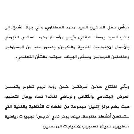
وترأس حفل التدشين السيد محمد العطفاوي، والي جهة الشرق، إلى
جانب السيد يوسف البقالي، رئيس مؤسسة محمد السادس للنهوض
بالأعمال الاجتماعية للتربية والتكوين، بحضور عدد من المسؤولين
والفاعلين التربويين وممثلي الهيئات المهتمة بالشأن التعليمي.
ويأتي افتتاح هذين المرفقين ضمن رؤية تروم تطوير وتحسين
العرض الاجتماعي والثقافي والرياضي لفائدة نساء ورجال التعليم،
حيث يضم مركز “إكليل” مجموعة من الفضاءات الثقافية والفنية التي
ستحتضن أنشطة متنوعة، بينما يوفر نادي “نرجس” تجهيزات رياضية
وترفيهية حديثة تستجيب لاحتياجات المرتفقين.