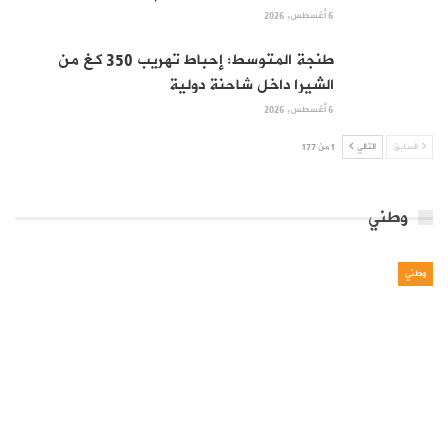
6 أغسطس, 2026
طنجة المتوسط: إحباط تهريب 350 كغ من
الشيرا داخل شاحنة دولية
6 أغسطس, 2026
السابق
التالي
1 من 177
وطني
وطني