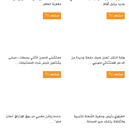
جديد يزلزل أوكار…
مغاربة العالم…
المشاهد TV
المشاهد TV
وزارة النقل تعلن صرف دفعة جديدة من
مستشفى الحسن الثاني بسطات.. مرضى
الدعم الاستثنائي لمهنيي…
يشتكون فرض شراء المستلزمات…
المشاهد TV
المشاهد TV
العزوزي رئيس جمعية الشعلة للتربية
عندما يلقن مغربي حر بوق الارتزاق “معتز
والثقافة يتفقد سير المرحلة…
مطر”…