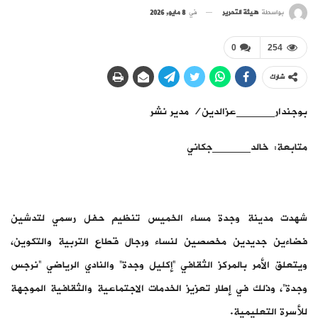
بواسطة
هيئة التحرير
في
8 مايو, 2026
0
254
شارك
بوجندار______عزالدين/ مدير نشر
متابعة: خالد______جكاني
شهدت مدينة وجدة مساء الخميس تنظيم حفل رسمي لتدشين
فضاءين جديدين مخصصين لنساء ورجال قطاع التربية والتكوين،
ويتعلق الأمر بالمركز الثقافي “إكليل وجدة” والنادي الرياضي “نرجس
وجدة”، وذلك في إطار تعزيز الخدمات الاجتماعية والثقافية الموجهة
للأسرة التعليمية.