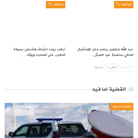
المشاهد TV
المشاهد TV
عبد الله فركوس يحضر حفل الاستقبال
ترامب يجدد اعتراف واشنطن بسيادة
الملكي بمناسبة عيد العرش…
المغرب على الصحراء ويؤكد…
السابق
التالي
1 من 76
القضية اما فيه
القضية اما فيه