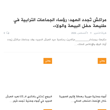
مراكش تُجدد العهد: رؤساء الجماعات الترابية في
طليعة حفل البيعة والولاء.
هيئة التحرير
1 أغسطس, 2026
0
متابعة: بوجندار________عزالدين. بمناسبة عيد العرش المجيد: وفد جماعات مراكش يُجدد
آيات الولاء والإخلاص للملك.…
وطني
وطني
أجواء وطنية مهيبة بعمالة إقليم الصويرة
البروج تحتفي بالذكرى الـ27 لعيد العرش
خلال الإنصات للخطاب الملكي…
المجيد في أجواء وطنية تجسد قيم…