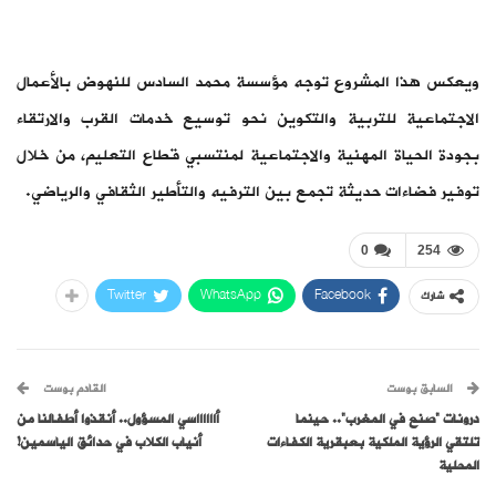
ويعكس هذا المشروع توجه مؤسسة محمد السادس للنهوض بالأعمال
الاجتماعية للتربية والتكوين نحو توسيع خدمات القرب والارتقاء
بجودة الحياة المهنية والاجتماعية لمنتسبي قطاع التعليم، من خلال
توفير فضاءات حديثة تجمع بين الترفيه والتأطير الثقافي والرياضي.
0
254
Twitter
WhatsApp
Facebook
شارك
السابق بوست
القادم بوست
درونات “صنع في المغرب”.. حينما
أااااااسي المسؤول.. أنقذوا أطفالنا من
تلتقي الرؤية الملكية بعبقرية الكفاءات
أنياب الكلاب في حدائق الياسمين!
المحلية