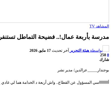
المشاهد TV
مدرسة بأربعة عمال!.. فضيحة التماطل تستنفر س
بواسطة
هيئة التحرير
آخر تحديث
17 مايو, 2026
258
0
شارك
بوجندار_____عزالدين/ مدير نشر
أاااااااااسي المسؤول عن القطاع.. واش أربعة د الخدامة هما لي غادي