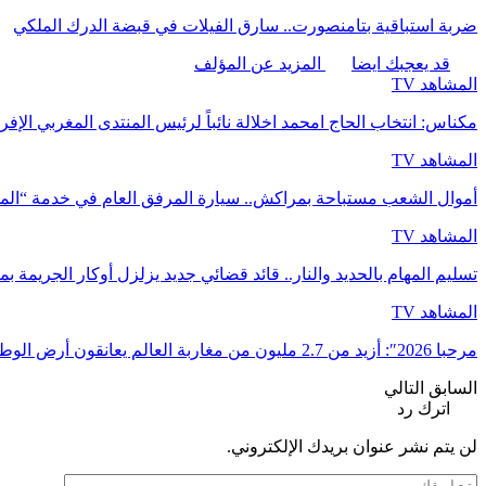
ضربة استباقية بتامنصورت.. سارق الفيلات في قبضة الدرك الملكي
قد يعجبك ايضا
المزيد عن المؤلف
المشاهد TV
مكناس: انتخاب الحاج امحمد اخلالة نائباً لرئيس المنتدى المغربي الإفر
المشاهد TV
أموال الشعب مستباحة بمراكش.. سيارة المرفق العام في خدمة “ال
المشاهد TV
تسليم المهام بالحديد والنار.. قائد قضائي جديد يزلزل أوكار الجريمة 
المشاهد TV
مرحبا 2026″: أزيد من 2.7 مليون من مغاربة العالم يعانقون أرض الوطن
السابق
التالي
اترك رد
لن يتم نشر عنوان بريدك الإلكتروني.