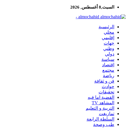
السبت,8 أغسطس, 2026
almochahid -
الرئيسية
محلي
إقليمي
جهات
وطني
دولي
سياسة
اقتصاد
مجتمع
رياضة
فن و ثقافة
حوادث
تحقيقات
القضية اما فيه
المشاهد TV
التربية و التعليم
تمازيغت
السلطة الرابعة
طب وصحة