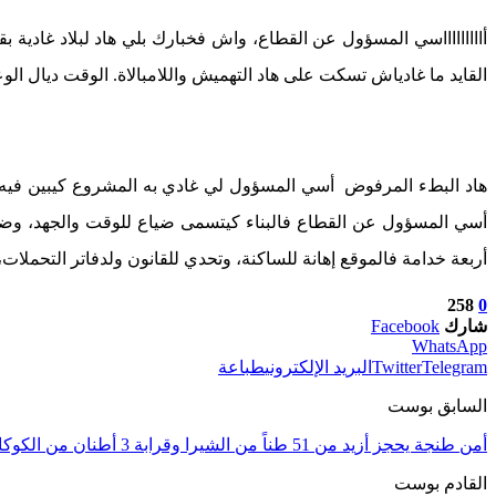
أاااااااااسي المسؤول عن القطاع، واش فخبارك بلي هاد لبلاد غادي
القايد ما غادياش تسكت على هاد التهميش واللامبالاة. الوقت ديال الو
هاد البطء المرفوض أسي المسؤول لي غادي به المشروع كيبين فيه ال
أسي المسؤول عن القطاع فالبناء كيتسمى ضياع للوقت والجهد، وضرر 
أربعة خدامة فالموقع إهانة للساكنة، وتحدي للقانون ولدفاتر التحملات
258
0
شارك
Facebook
WhatsApp
Telegram
Twitter
البريد الإلكتروني
طباعة
السابق بوست
أمن طنجة يحجز أزيد من 51 طناً من الشيرا وقرابة 3 أطنان من الكوكايين خلال 2025
القادم بوست