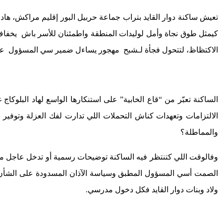
تعيش ساكنة دوار القايد بتراب جماعة حربيل البور إقليم مراكش، هاد ا
الاكتظاظ، لتتحول فجأة لـشبح مهجور يساءل ضمير سي المسؤول عن 
الساكنة تعبّر من “قاع الخابية” على استنكارها الواسع لهاد البلوك
الالتزامات وتعهدات كناش التحملات اللي تدارت لفك العزلة وتوفي
والمماطلة؟
وفالوقت اللي كتنتظر فيه الساكنة توضيحات رسمية أو تدخل عاجل من
الصمت أسي المسؤول المطبق وسياسة الآذان المسدودة على الشأن المح
ولاد وبنات دوار القايد فكل دخول مدرسي.