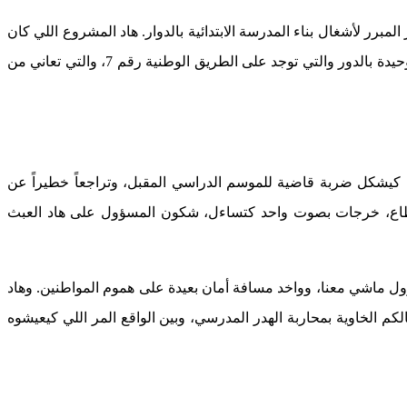
برر لأشغال بناء المدرسة الابتدائية بالدوار. هاد المشروع اللي كان
كيمثل طوق نجاة وأمل لوليدات المنطقة واطمئنان للأسر باش يخفاف شبح الهدر المدرسي ومعاناة التنقل اليومي بين المنازل والمدرسةالوحيدة بالدور والتي توجد على الطريق الوطنية رقم 7، والتي تعاني من
ناء كيشكل ضربة قاضية للموسم الدراسي المقبل، وتراجعاً خطيراً عن
 القطاع، خرجات بصوت واحد كتساءل، شكون المسؤول على هاد العبث
ل ماشي معنا، وواخد مسافة أمان بعيدة على هموم المواطنين. وهاد
 الخاوية بمحاربة الهدر المدرسي، وبين الواقع المر اللي كيعيشوه