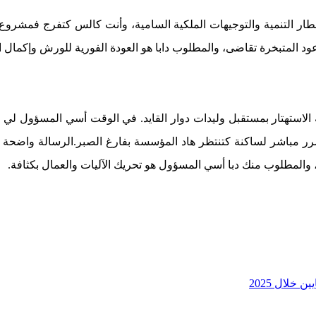
ة بقطار التنمية والتوجيهات الملكية السامية، وأنت كالس كتفرج فمش
عود المتبخرة تقاضى، والمطلوب دابا هو العودة الفورية للورش وإكمال ا
استهتار بمستقبل وليدات دوار القايد. في الوقت أسي المسؤول لي الب
مباشر لساكنة كتنتظر هاد المؤسسة بفارغ الصبر.الرسالة واضحة ليك أ
، والمطلوب منك دبا أسي المسؤول هو تحريك الآليات والعمال بكثافة.