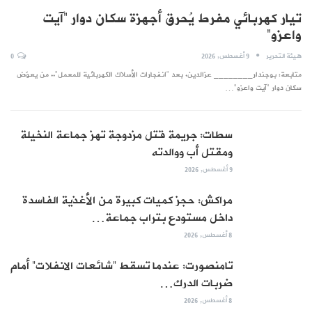
تيار كهربائي مفرط يُحرق أجهزة سكان دوار “آيت
واعزو”
هيئة التحرير
9 أغسطس, 2026
0
متابعة: بوجندار________ عزالدين. بعد "انفجارات الأسلاك الكهربائية للمعمل".. من يعوّض
سكان دوار "آيت واعزو"…
سطات: جريمة قتل مزدوجة تهز جماعة النخيلة
ومقتل أب ووالدته
9 أغسطس, 2026
مراكش: حجز كميات كبيرة من الأغذية الفاسدة
داخل مستودع بتراب جماعة…
8 أغسطس, 2026
تامنصورت: عندما تسقط “شائعات الانفلات” أمام
ضربات الدرك…
8 أغسطس, 2026