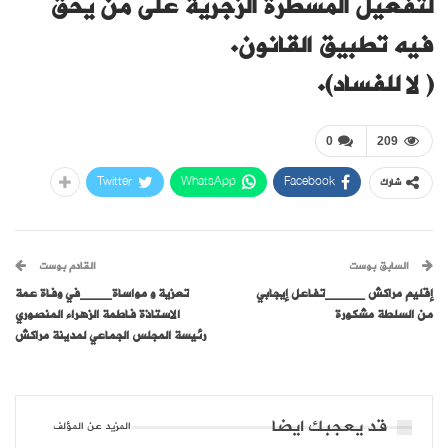
لتفعيل المسطرة الزجرية على من يحق
فيه تطبيق القانون.
( لا للفساد).
0
209
Twitter
WhatsApp
Facebook
شارك
السابق بوست
القادم بوست
إقليم مراكش _____تفاعل إيجابي
تعزية و مواساة____في وفاة عمة
من السلطة مشكورة
الاستاذة فاطمة الزهراء المنصوري
رئيسة المجلس الجماعي لمدينة مراكش
قد يعجبك ايضا
المزيد عن المؤلف