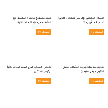
المنتدى المغربي الإفريقي للتعاون الدولي:
جديد مستودع حربيل: التحقيق مع
خطاب العرش يعزز…
المشتبه فيه وإحالته المرتقبة…
المشاهد TV
المشاهد TV
تعزية ومواساة: جريدة المشاهد تعزي
مكناس: انتخاب الحاج امحمد اخلالة نائباً
النقيب مولاي سليمان…
لرئيس المنتدى…
المشاهد TV
المشاهد TV