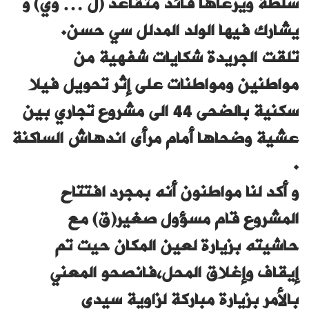
سلطة ويرعاها قائد متقاعد (ل … وي) و
يشارك فيها الولد المدلل سي حسن.
تلقت الجريدة شكايات شفهية من
مواطنين ومواطنات على إثر تحويل فيلا
سكنية بالضحى 44 الى مشروع تجاري بين
عشية وضحاها أمام مرأى اندهاش الساكنة
.
و أكد لنا مواطنون أنه بمجرد افتتاح
المشروع قام مسؤول صغير(ق) مع
حاشيته بزيارة لعين المكان حيت تم
إيقاف وإغلاق المحل،فانصحو المعني
بالأمر بزيارة مباركة لزاوية سيدي