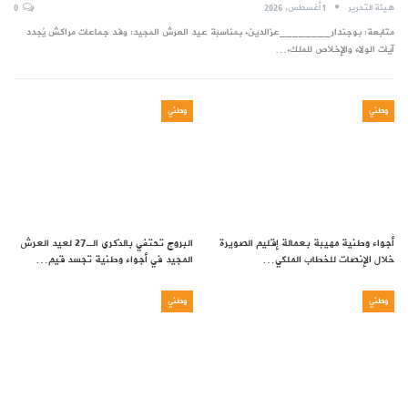
هيئة التحرير
1 أغسطس, 2026
0
متابعة: بوجندار________عزالدين. بمناسبة عيد العرش المجيد: وفد جماعات مراكش يُجدد
آيات الولاء والإخلاص للملك.…
وطني
وطني
أجواء وطنية مهيبة بعمالة إقليم الصويرة
البروج تحتفي بالذكرى الـ27 لعيد العرش
خلال الإنصات للخطاب الملكي…
المجيد في أجواء وطنية تجسد قيم…
وطني
وطني