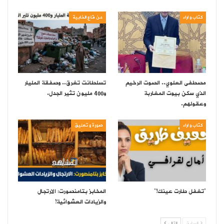
كتاب و اراء
من قاع الخابية
مصطفى العلوي.. الصوت الرخيم
تسلطانت تغرق.. وصفقة المليار
الذي سكن بيوت المغاربة
و400 مليون تثير الجدل.
وعقولهم.
كتاب و اراء
صورة و تعليق
“تغفل طارت عينك!”
المخابز بتامنصورت: الارتجال
والزيادات العشوائية!
السابق
التالي