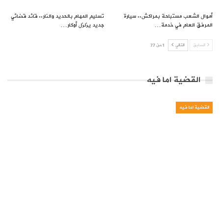
أموال الشعب مستباحة بمراكش.. سيارة
تسليم المهام بالحديد والنار.. قائد قضائي
المرفق العام في خدمة…
جديد يزلزل أوكار…
السابق
التالي
1 من 77
القضية اما فيه
القضية اما فيه