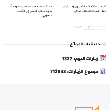
تارميكت: قائد قيادة أهل ورزازات يترأس
جلالة الملك محمد السادس ،نصره الله،
حفل الإنصات للخطاب الملكي…
يوجه خطاب العرش إلى الشعب
المغربي…
السابق
التالي
1 من 42
احصائيات الموقع
زيارات اليوم: 1322
مجموع الزيارات: 712833