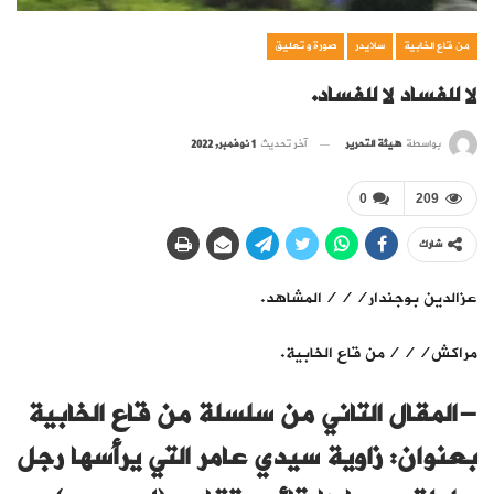
من قاع الخابية
سلايدر
صورة و تعليق
لا للفساد لا للفساد.
بواسطة
هيئة التحرير
آخر تحديث
1 نوفمبر, 2022
0
209
شارك
عزالدين بوجندار///المشاهد.
مراكش///من قاع الخابية.
-المقال التاني من سلسلة من قاع الخابية
بعنوان: زاوية سيدي عامر التي يرأسها رجل