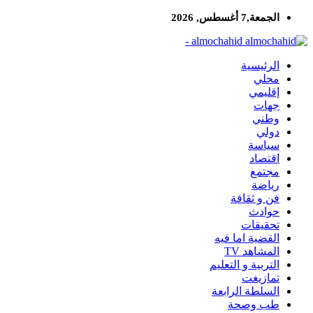
الجمعة,7 أغسطس, 2026
almochahid -
الرئيسية
محلي
إقليمي
جهات
وطني
دولي
سياسة
اقتصاد
مجتمع
رياضة
فن و ثقافة
حوادث
تحقيقات
القضية اما فيه
المشاهد TV
التربية و التعليم
تمازيغت
السلطة الرابعة
طب وصحة