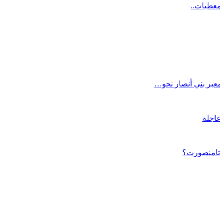
معطيات..
عاجلة
 تامنصورت؟