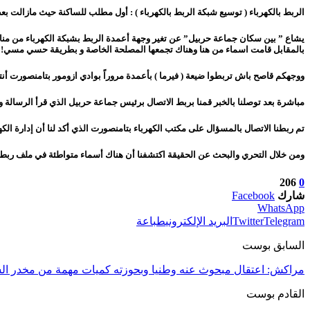
الربط بالكهرباء ( توسيع شبكة الربط بالكهرباء ) : أول مطلب للساكنة حيث مازالت بع
يشاع ” بين سكان جماعة حربيل” عن تغير وجهة أعمدة الربط بشبكة الكهرباء من منا
بالمقابل قامت اسماء من هنا وهناك تجمعها المصلحة الخاصة و بطريقة حسي مسي!
ووجهكم قاصح باش تربطوا ضيعة ( فيرما ) بأعمدة مروراً بوادي ازومور بتامنصورت أن
مباشرة بعد توصلنا بالخبر قمنا بربط الاتصال برئيس جماعة حربيل الذي قرأ الرسالة
تم ربطنا الاتصال بالمسؤال على مكتب الكهرباء بتامنصورت الذي أكد لنا أن إدارة الكهربا
ومن خلال التحري والبحث عن الحقيقة اكتشفنا أن هناك أسماء متواطئة في ملف ربط 
206
0
شارك
Facebook
WhatsApp
Telegram
Twitter
البريد الإلكتروني
طباعة
السابق بوست
مراكش: اعتقال مبحوث عنه وطنيا وبحوزته كميات مهمة من مخدر ال
القادم بوست