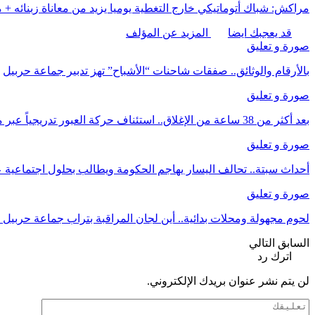
مراكش: شباك أتوماتيكي خارج التغطية يوميا يزيد من معاناة زبنائه + 
قد يعجبك ايضا
المزيد عن المؤلف
صورة و تعليق
بالأرقام والوثائق.. صفقات شاحنات “الأشباح” تهز تدبير جماعة حربيل
صورة و تعليق
بعد أكثر من 38 ساعة من الإغلاق.. استئناف حركة العبور تدريجياً عبر معبر بني أنصار نحو…
صورة و تعليق
أحداث سبتة.. تحالف اليسار يهاجم الحكومة ويطالب بحلول اجتماعية 
صورة و تعليق
لحوم مجهولة ومحلات بدائية.. أين لجان المراقبة بتراب جماعة حربيل
السابق
التالي
اترك رد
لن يتم نشر عنوان بريدك الإلكتروني.