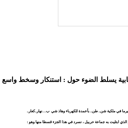
ية يسلط الضوء حول : استنكار وسخط واسع ح
 في ملكية شن.. طن.. بأعمدة للكهرباء وهاذ شي ب…نهار..كعار..
ذي ابتليت به جماعة حربيل ، نسرد في هذا الجزء قسطا منها وهو :