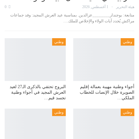
هيئة التحرير
1 أغسطس, 2026
0
متابعة: بوجندار________عزالدين. بمناسبة عيد العرش المجيد: وفد جماعات
مراكش يُجدد آيات الولاء والإخلاص للملك.…
وطني
وطني
أجواء وطنية مهيبة بعمالة إقليم
البروج تحتفي بالذكرى الـ27 لعيد
الصويرة خلال الإنصات للخطاب
العرش المجيد في أجواء وطنية
الملكي…
تجسد قيم…
وطني
وطني