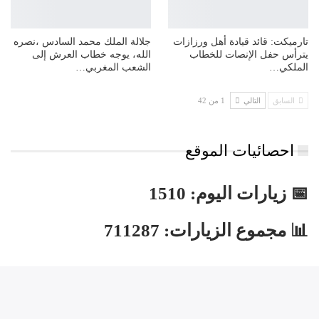
تارميكت: قائد قيادة أهل ورزازات
جلالة الملك محمد السادس ،نصره
يترأس حفل الإنصات للخطاب
الله، يوجه خطاب العرش إلى
الملكي…
الشعب المغربي…
السابق
التالي
1 من 42
احصائيات الموقع
📅 زيارات اليوم: 1510
📊 مجموع الزيارات: 711287