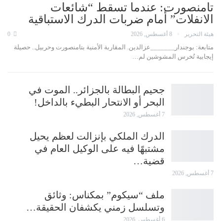
تامنصورت: عندما تسقط “شائعات
الانفلات” أمام ضربات الدرك الاستباقية
هيئة التحرير
8 أغسطس, 2026
0
متابعة: بوجندار_______عزالدين. المقاربة الأمنية بتامنصورت وحربيل.. حصيلة
إيجابية تُخرس المشوشين لم…
جحيم البطالة بالجزائر.. الموت في
البحر أو الانتحار البطيء بالداخل!
7 أغسطس, 2026
الدرك الملكي بإنزالت لعظم يحيل
مشتبهًا فيه على الوكيل العام في
قضية…
7 أغسطس, 2026
ملف “سيكوم” بمكناس: وثائق
وتسلسل زمني يكشفان الحقيقة…
6 أغسطس, 2026