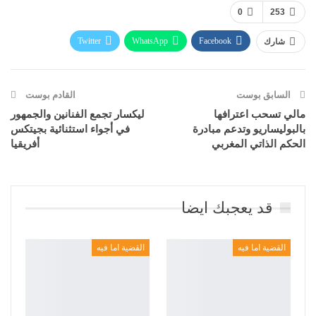
0
253
Twitter
WhatsApp
Facebook
شارك
Telegram
البريد الإلكتروني
طباعة
السابق بوست
القادم بوست
مالي تسحب اعترافها
ليكسار تجمع الفنانين والجمهور
بالبوليساريو وتدعم مبادرة
في أجواء استثنائية بجيتكس
الحكم الذاتي المغربي
أفريقيا
قد يعجبك ايضا
القضية اما فيه
القضية اما فيه