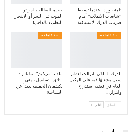
تامنصورت: عندما تسقط
جحيم البطالة بالجزائر..
“شائعات الانفلات” أمام
الموت في البحر أو الانتحار
ضربات الدرك الاستباقية
البطيء بالداخل!
القضية اما فيه
القضية اما فيه
الدرك الملكي بإنزالت لعظم
ملف “سيكوم” بمكناس:
يحيل مشتبهًا فيه على الوكيل
وثائق وتسلسل زمني
العام في قضية استدراج
يكشفان الحقيقة بعيداً عن
وابتزاز…
السياسة
السابق
التالي
اترك رد