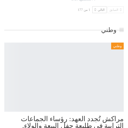
السابق
التالي
1 من 177
وطني
وطني
مراكش تُجدد العهد: رؤساء الجماعات
الترابية في طليعة حفل البيعة والولاء.