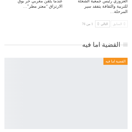
العزوزي رئيس جمعية الشعلة
عندما يلقن مغربي حر بوق
للتربية والثقافة يتفقد سير
الارتزاق “معتز مطر”…
المرحلة…
السابق
التالي
1 من 76
القضية اما فيه
القضية اما فيه