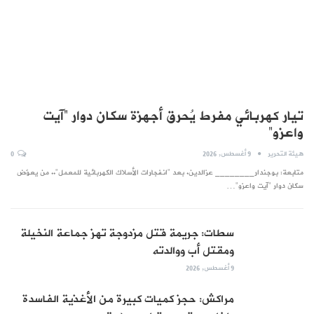
تيار كهربائي مفرط يُحرق أجهزة سكان دوار “آيت
واعزو”
هيئة التحرير
9 أغسطس, 2026
0
متابعة: بوجندار________ عزالدين. بعد "انفجارات الأسلاك الكهربائية للمعمل".. من يعوّض
سكان دوار "آيت واعزو"…
سطات: جريمة قتل مزدوجة تهز جماعة النخيلة
ومقتل أب ووالدته
9 أغسطس, 2026
مراكش: حجز كميات كبيرة من الأغذية الفاسدة