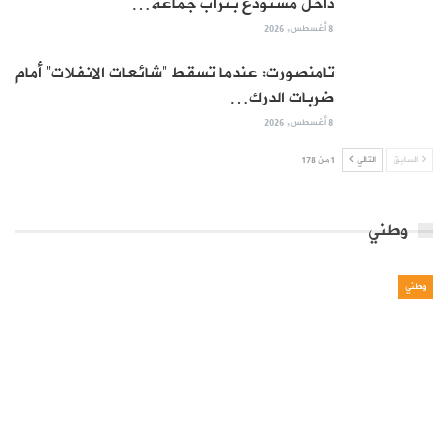
داخل مستودع بتراب جماعة…
8 أغسطس, 2026
تامنصورت: عندما تسقط “شائعات الانفلات” أمام
ضربات الدرك…
8 أغسطس, 2026
السابق
التالي
1 من 178
وطني
وطني