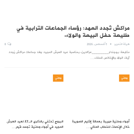
مراكش تُجدد العهد: رؤساء الجماعات الترابية في
طليعة حفل البيعة والولاء.
هيئة التحرير
1 أغسطس, 2026
0
متابعة: بوجندار________عزالدين. بمناسبة عيد العرش المجيد: وفد جماعات مراكش يُجدد
آيات الولاء والإخلاص للملك.…
وطني
وطني
أجواء وطنية مهيبة بعمالة إقليم الصويرة
البروج تحتفي بالذكرى الـ27 لعيد العرش
خلال الإنصات للخطاب الملكي…
المجيد في أجواء وطنية تجسد قيم…