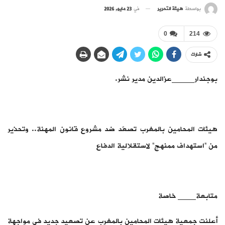
بواسطة
هيئة التحرير
في
23 مايو, 2026
0
214
شارك
بوجندار_____عزالدين مدير نشر.
هيئات المحامين بالمغرب تصعّد ضد مشروع قانون المهنة.. وتحذير
من “استهداف ممنهج” لاستقلالية الدفاع
متابعة____ خاصة
أعلنت جمعية هيئات المحامين بالمغرب عن تصعيد جديد في مواجهة