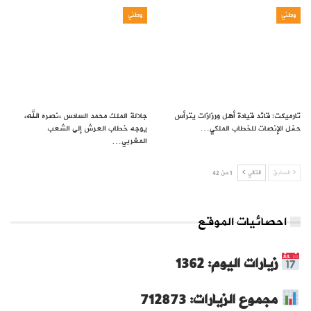
وطني
وطني
تارميكت: قائد قيادة أهل ورزازات يترأس
جلالة الملك محمد السادس ،نصره الله،
حفل الإنصات للخطاب الملكي…
يوجه خطاب العرش إلى الشعب
المغربي…
السابق
التالي
1 من 42
احصائيات الموقع
زيارات اليوم: 1362
مجموع الزيارات: 712873