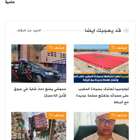
علمية
قد يعجبك ايضا
المزيد عن المؤلف
المشاهد TV
المشاهد TV
كولومبيا تعترف بسيادة المغرب
حموشي يضخ دماءً شابة في عروق
على صحرائه وتفتح صفحة جديدة
الأمن اللاممركز
مع الرباط
المشاهد TV
المشاهد TV