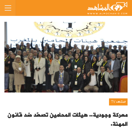
المشاهد TV
معركة وجودية.. هيئات المحامين تصعّد ضد قانون
المهنة.