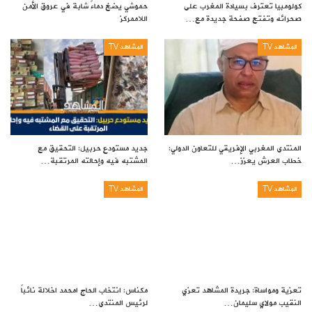
كولومبيا تعترف بسيادة المغرب على
حموشي يضخ دماءً شابة في عروق الأمن
صحرائه وتفتح صفحة جديدة مع…
اللاممركز
المشاهد TV
المشاهد TV
المنتدى المغربي الإفريقي للتعاون الدولي:
جديد مستودع حربيل: التحقيق مع
خطاب العرش يعزز…
المشتبه فيه وإحالته المرتقبة…
المشاهد TV
المشاهد TV
تعزية ومواساة: جريدة المشاهد تعزي
مكناس: انتخاب الحاج امحمد اخلالة نائباً
النقيب مولاي سليمان…
لرئيس المنتدى…