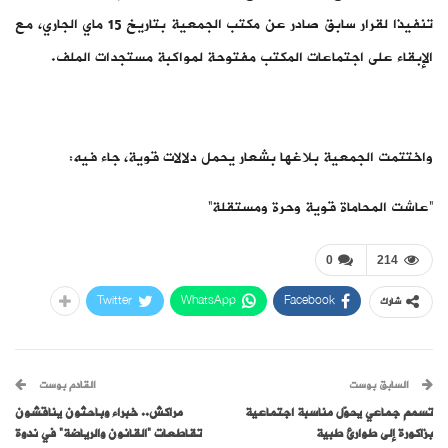
تنفيذا لقرار سابق صادر عن مكتب الجمعية بتاريخ 15 ماي الجاري، مع
الإبقاء على اجتماعات المكتب مفتوحة لمواكبة مستجدات الملف.
واختتمت الجمعية بلاغها بشعار يحمل دلالات قوية، جاء فيه:
“عاشت المحاماة قوية وحرة ومستقلة”
0
214
Twitter
WhatsApp
Facebook
شارك
السابق بوست
القادم بوست
تسمم جماعي يحوّل مناسبة اجتماعية
مراكش.. خبراء وباحثون يناقشون
بزاكورة إلى طوارئ طبية
تقاطعات “القانون والرياضة” في ندوة