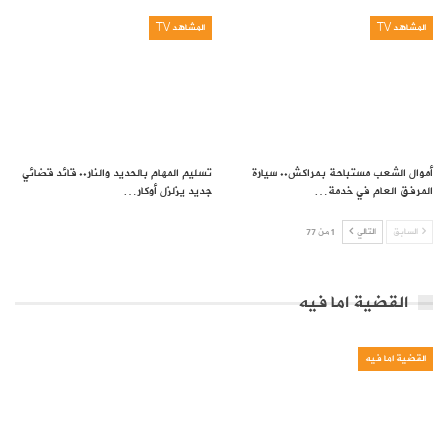
المشاهد TV
المشاهد TV
أموال الشعب مستباحة بمراكش.. سيارة
تسليم المهام بالحديد والنار.. قائد قضائي
المرفق العام في خدمة…
جديد يزلزل أوكار…
السابق
التالي
1 من 77
القضية اما فيه
القضية اما فيه