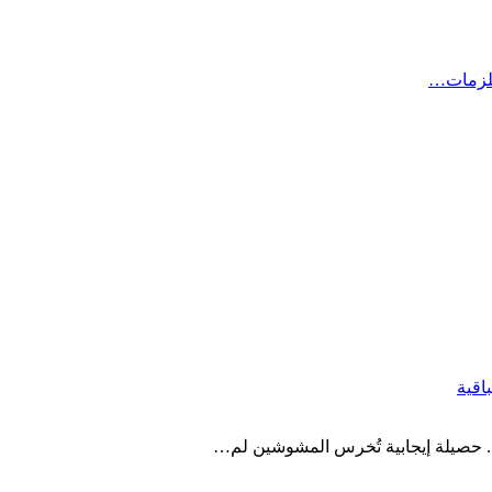
لزمات…
اقية
ل.. حصيلة إيجابية تُخرس المشوشين لم…