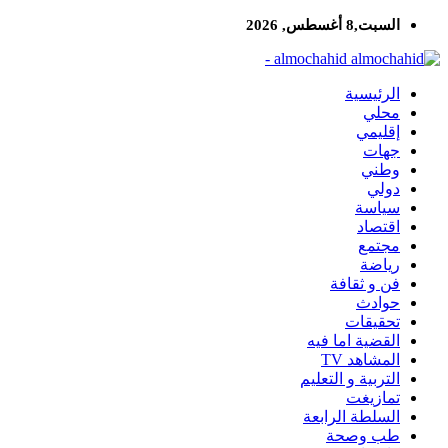
السبت,8 أغسطس, 2026
almochahid -
الرئيسية
محلي
إقليمي
جهات
وطني
دولي
سياسة
اقتصاد
مجتمع
رياضة
فن و ثقافة
حوادث
تحقيقات
القضية اما فيه
المشاهد TV
التربية و التعليم
تمازيغت
السلطة الرابعة
طب وصحة