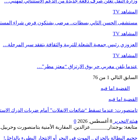
وزارة النقل تعلن صرف دفعة جديدة من الدعم الاستثنائي لمهنيي…
المشاهد TV
مستشفى الحسن الثاني بسطات.. مرضى يشتكون فرض شراء المست
المشاهد TV
العزوزي رئيس جمعية الشعلة للتربية والثقافة يتفقد سير المرحلة…
المشاهد TV
عندما يلقن مغربي حر بوق الارتزاق “معتز مطر”…
السابق
التالي
1 من 76
القضية اما فيه
القضية اما فيه
تامنصورت: عندما تسقط “شائعات الانفلات” أمام ضربات الدرك الاستب
هيئة التحرير
8 أغسطس, 2026
0
متابعة: بوجندار_______عزالدين. المقاربة الأمنية بتامنصورت وحربي
جحيم البطالة بالجزائر.. الموت في البحر أو الانتحار البطيء بالداخل!