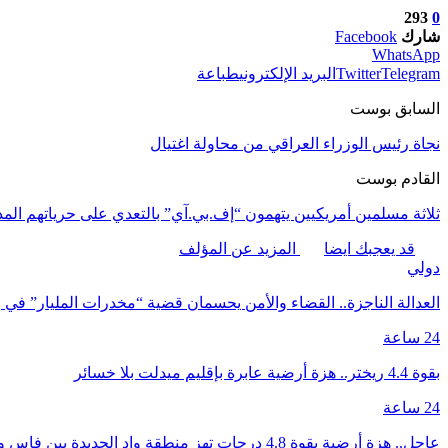
293
0
شارك
Facebook
WhatsApp
Telegram
Twitter
البريد الإلكتروني
طباعة
السابق بوست
نجاة رئيس الوزراء العراقي من محاولة اغتيال
القادم بوست
ثلاثة مسلمين أمريكيين يتهمون “إف.بي.آي” بالتعدي على حرياتهم المدنية و
قد يعجبك ايضا
المزيد عن المؤلف
دولي
العدالة الناجزة.. القضاء والأمن يحسمان قضية “مخدرات المليار” ف
24 ساعة
بقوة 4.4 ريختر.. هزة أرضية عابرة بإقليم ميدلت بلا خسائر
24 ساعة
عاجل.. هزة أرضية بقوة 4.8 درجات تهز منطقة واد الجديدة بين فاس ومكناس