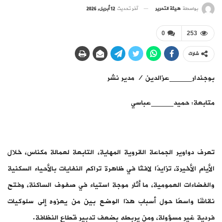
بواسطة
هيئة التحرير
آخر تحديث
12 أبريل, 2026
0
253
شارك
بوجندار_____عزالدين / مدير نشر
متابعة: حميد_____عباسي
تعرف دواوير الجماعة القروية المهاية، التابعة لعمالة مكناس، خلال
الأيام الأخيرة، تزايدًا لافتًا في ظاهرة تراكم النفايات بالأحياء السكنية
والفضاءات العمومية، ما أثار موجة استياء في صفوف الساكنة، وفتح
نقاشًا واسعًا حول أسباب هذا الوضع بين من يعزوه إلى سلوكيات
فردية غير مسؤولة، ومن يربطه بضعف تدبير قطاع النظافة.