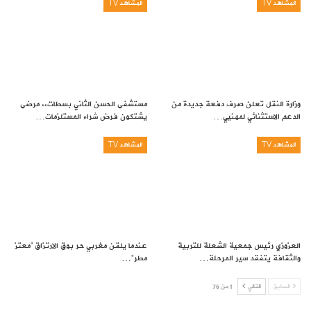
المشاهد TV
المشاهد TV
وزارة النقل تعلن صرف دفعة جديدة من
مستشفى الحسن الثاني بسطات.. مرضى
الدعم الاستثنائي لمهنيي…
يشتكون فرض شراء المستلزمات…
المشاهد TV
المشاهد TV
العزوزي رئيس جمعية الشعلة للتربية
عندما يلقن مغربي حر بوق الارتزاق “معتز
والثقافة يتفقد سير المرحلة…
مطر”…
السابق
التالي
1 من 76