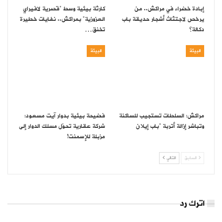
إبادة خضراء في مراكش.. من
كارثة بيئية وسط “قصرية لافيراي
يرخص لاجتثاث أشجار حديقة باب
العزوزية” بمراكش.. نفايات خطيرة
دكالة؟
تخنق…
البيئة
البيئة
مراكش: السلطات تستجيب للساكنة
فضيحة بيئية بدوار آيت مسعود:
وتباشر إزالة أتربة “باب إيلان
شركة عقارية تحوّل مسلك الدوار إلى
مزبلة للإسمنت!
السابق
التالي
اترك رد