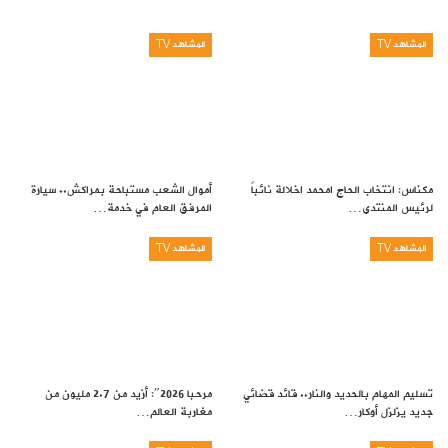
المشاهد TV
المشاهد TV
مكناس: انتخاب الحاج امحمد اخلالة نائباً
أموال الشعب مستباحة بمراكش.. سيارة
لرئيس المنتدى…
المرفق العام في خدمة…
المشاهد TV
المشاهد TV
تسليم المهام بالحديد والنار.. قائد قضائي
مرحبا 2026″: أزيد من 2.7 مليون من
جديد يزلزل أوكار…
مغاربة العالم…