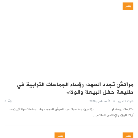
وطني
مراكش تُجدد العهد: رؤساء الجماعات الترابية في
طليعة حفل البيعة والولاء.
هيئة التحرير
1 أغسطس, 2026
0
متابعة: بوجندار________عزالدين. بمناسبة عيد العرش المجيد: وفد جماعات مراكش يُجدد
آيات الولاء والإخلاص للملك.…
وطني
وطني