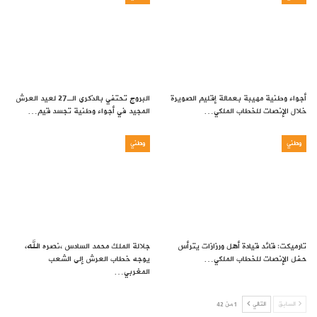
أجواء وطنية مهيبة بعمالة إقليم الصويرة
البروج تحتفي بالذكرى الـ27 لعيد العرش
خلال الإنصات للخطاب الملكي…
المجيد في أجواء وطنية تجسد قيم…
وطني
وطني
تارميكت: قائد قيادة أهل ورزازات يترأس
جلالة الملك محمد السادس ،نصره الله،
حفل الإنصات للخطاب الملكي…
يوجه خطاب العرش إلى الشعب
المغربي…
السابق
التالي
1 من 42