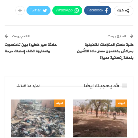
Twitter
WhatsApp
Facebook
شارك
السابق بوست
القادم بوست
طلبة ماستر المنازعات القانونية
حادثة سير خطيرة بين تامنصورت
بمراكش يختتمون مسار مادة التأمين
والمنابهة تخلف إصابات حرجة
بلحظة إنسانية مميزة
قد يعجبك ايضا
المزيد عن المؤلف
البيئة
البيئة