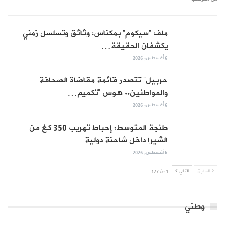
ملف “سيكوم” بمكناس: وثائق وتسلسل زمني
يكشفان الحقيقة…
6 أغسطس, 2026
حربيل” تتصدر قائمة مقاضاة الصحافة
والمواطنين.. هوس “تكميم…
6 أغسطس, 2026
طنجة المتوسط: إحباط تهريب 350 كغ من
الشيرا داخل شاحنة دولية
6 أغسطس, 2026
السابق
التالي
1 من 177
وطني