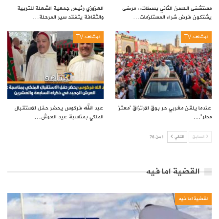
مستشفى الحسن الثاني بسطات.. مرضى
العزوزي رئيس جمعية الشعلة للتربية
يشتكون فرض شراء المستلزمات…
والثقافة يتفقد سير المرحلة…
المشاهد TV
المشاهد TV
عندما يلقن مغربي حر بوق الارتزاق “معتز
عبد الله فركوس يحضر حفل الاستقبال
مطر”…
الملكي بمناسبة عيد العرش…
السابق
التالي
1 من 76
القضية اما فيه
القضية اما فيه