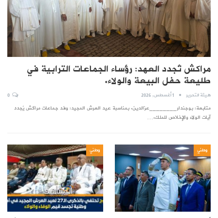
مراكش تُجدد العهد: رؤساء الجماعات الترابية في
طليعة حفل البيعة والولاء.
هيئة التحرير
1 أغسطس, 2026
0
متابعة: بوجندار________عزالدين. بمناسبة عيد العرش المجيد: وفد جماعات مراكش يُجدد
آيات الولاء والإخلاص للملك.…
وطني
وطني