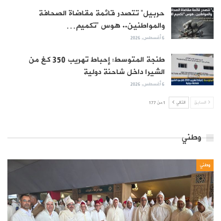
حربيل” تتصدر قائمة مقاضاة الصحافة
والمواطنين.. هوس “تكميم…
6 أغسطس, 2026
طنجة المتوسط: إحباط تهريب 350 كغ من
الشيرا داخل شاحنة دولية
6 أغسطس, 2026
السابق
التالي
1 من 177
وطني
وطني