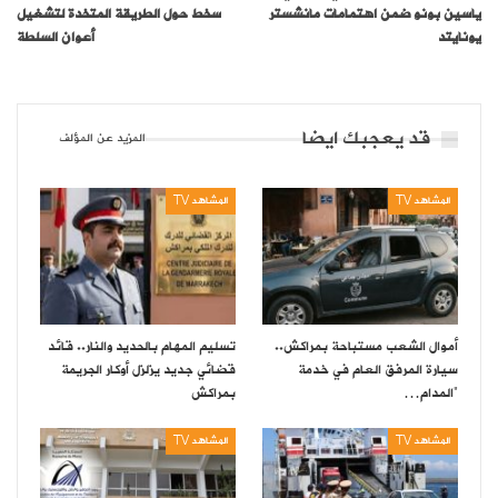
ياسين بونو ضمن اهتمامات مانشستر
سخط حول الطريقة المتخدة لتشغيل
يونايتد
أعوان السلطة
قد يعجبك ايضا
المزيد عن المؤلف
المشاهد TV
المشاهد TV
أموال الشعب مستباحة بمراكش..
تسليم المهام بالحديد والنار.. قائد
سيارة المرفق العام في خدمة
قضائي جديد يزلزل أوكار الجريمة
“المدام…
بمراكش
المشاهد TV
المشاهد TV