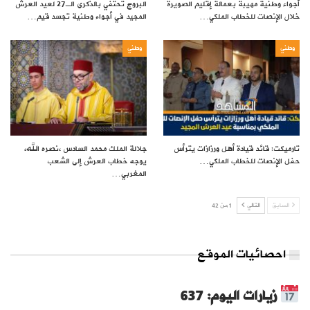
أجواء وطنية مهيبة بعمالة إقليم الصويرة
البروج تحتفي بالذكرى الـ27 لعيد العرش
خلال الإنصات للخطاب الملكي…
المجيد في أجواء وطنية تجسد قيم…
وطني
وطني
تارميكت: قائد قيادة أهل ورزازات يترأس
جلالة الملك محمد السادس ،نصره الله،
حفل الإنصات للخطاب الملكي…
يوجه خطاب العرش إلى الشعب
المغربي…
السابق
التالي
1 من 42
احصائيات الموقع
زيارات اليوم: 637