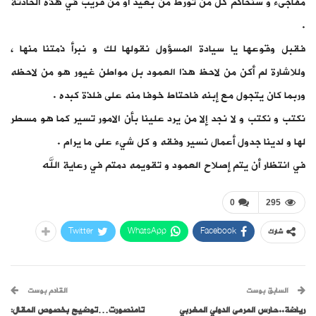
مفاجىء و سنحاكم كل من تورط من بعيد أو من قريب في هذه الحادثة
.
فقبل وقوعها يا سيادة المسؤول نقولها لك و نبرأ ذمتنا منها ،
وللاشارة لم أكن من لاحظ هذا العمود بل مواطن غيور هو من لاحظه
وربما كان يتجول مع إبنه فاحتاط خوفا منه على فلذة كبده .
نكتب و نكتب و لا نجد إلا من يرد علينا بأن الامور تسير كما هو مسطر
لها و لدينا جدول أعمال نسير وفقه و كل شيء على ما يرام .
في انتظار أن يتم إصلاح العمود و تقويمه دمتم في رعاية الله
0
295
Twitter
WhatsApp
Facebook
شارك
السابق بوست
القادم بوست
رياضة..حارس المرمى الدولي المغربي
تامنصورت…توضيح بخصوص المقال: