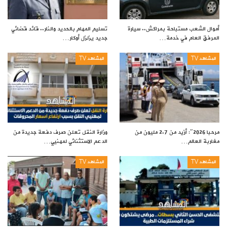
أموال الشعب مستباحة بمراكش.. سيارة
تسليم المهام بالحديد والنار.. قائد قضائي
المرفق العام في خدمة…
جديد يزلزل أوكار…
المشاهد TV
المشاهد TV
مرحبا 2026″: أزيد من 2.7 مليون من
وزارة النقل تعلن صرف دفعة جديدة من
مغاربة العالم…
الدعم الاستثنائي لمهنيي…
المشاهد TV
المشاهد TV