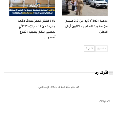
مرحبا 2026″: أزيد من 2.7 مليون
وزارة النقل تعلن صرف دفعة
من مغاربة العالم يعانقون أرض
جديدة من الدعم الاستثنائي
الوطن
لمهنيي النقل بسبب ارتفاع
أسعار…
السابق
التالي
اترك رد
لن يتم نشر عنوان بريدك الإلكتروني.