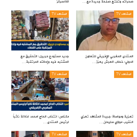
صحرائه وتفتح صفحة جديدة مع…
اللاممركز
المشاهد TV
المشاهد TV
المنتدى المغربي الإفريقي للتعاون
جديد مستودع حربيل: التحقيق مع
الدولي: خطاب العرش يعزز…
المشتبه فيه وإحالته المرتقبة…
المشاهد TV
المشاهد TV
تعزية ومواساة: جريدة المشاهد تعزي
مكناس: انتخاب الحاج امحمد اخلالة نائباً
النقيب مولاي سليمان…
لرئيس المنتدى…
المشاهد TV
المشاهد TV