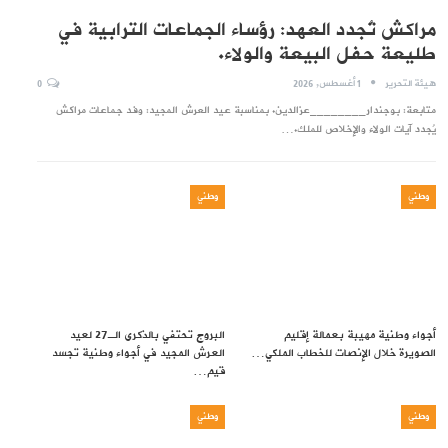
مراكش تُجدد العهد: رؤساء الجماعات الترابية في
طليعة حفل البيعة والولاء.
هيئة التحرير
1 أغسطس, 2026
0
متابعة: بوجندار________عزالدين. بمناسبة عيد العرش المجيد: وفد جماعات مراكش
يُجدد آيات الولاء والإخلاص للملك.…
وطني
وطني
أجواء وطنية مهيبة بعمالة إقليم
البروج تحتفي بالذكرى الـ27 لعيد
الصويرة خلال الإنصات للخطاب الملكي…
العرش المجيد في أجواء وطنية تجسد
قيم…
وطني
وطني