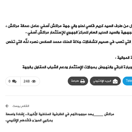
ل من طرف السيد كريم قاسي لحلو والي جهة مراكش آسفي عامل عمالة مراكش ،
جهوية والسيد المدير العام للمركز الجهوي للإستثمار مراكش آسفي .
م التي تصب في صميم انشغالات جلالة الملك محمد السادس نصره لله التي تخص
لموالية .
جبارة للرقي والنهوض بمجالات الإستثمار ودعم الشباب المقاول بالجهة
Tel
البريد الإلكتروني
طباعة
0
248
القادم بوست
مراكش ____بعد مجهوداتهم في الظرفية المناخية الأخيرة.. إشادة واسعة
بدركيي الحوز و قائدهم الإقليمي.