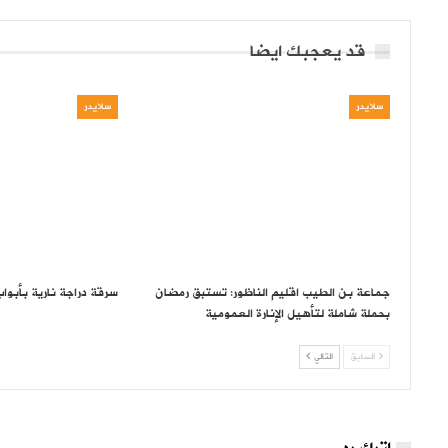
قد يعجبك ايضا
سلايدر
سلايدر
جماعة بن الطيب اقليم الناظور: تستبق رمضان
سرقة دراجة نارية بأبوا
بحملة شاملة لتأهيل الإنارة العمومية
السابق
التالي