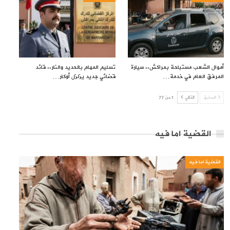
أموال الشعب مستباحة بمراكش.. سيارة
تسليم المهام بالحديد والنار.. قائد
المرفق العام في خدمة…
قضائي جديد يزلزل أوكار…
السابق
التالي
1 من 77
القضية اما فيه
القضية اما فيه