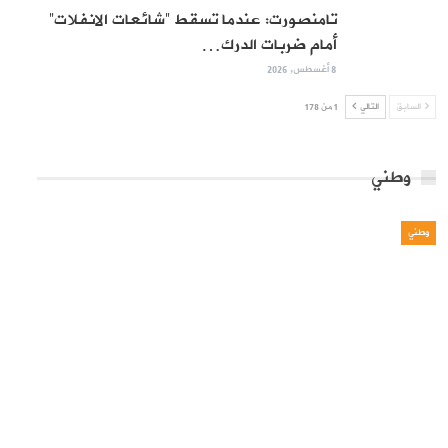
تامنصورت: عندما تسقط “شائعات الانفلات”
أمام ضربات الدرك…
8 أغسطس, 2026
السابق
التالي
1 من 178
وطني
وطني