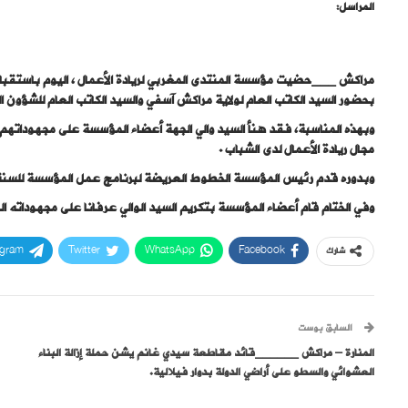
المراسل:
مراكش ___حضيت مؤسسة المنتدى المغربي لريادة الأعمال ، اليوم باستقبا
بحضور السيد الكاتب العام لولاية مراكش آسفي والسيد الكاتب العام للشؤون ال
وبهذه المناسبة، فقد هنأ السيد والي الجهة أعضاء المؤسسة على مجهوداته
مجال ريادة الأعمال لدى الشباب .
وبدوره قدم رئيس المؤسسة الخطوط العريضة لبرنامج عمل المؤسسة للسنة ا
وفي الختام قام أعضاء المؤسسة بتكريم السيد الوالي عرفانا على مجهوداته ال
egram
Twitter
WhatsApp
Facebook
شارك
السابق بوست
المنارة – مراكش ______قائد مقاطعة سيدي غانم يشن حملة إزالة البناء
العشوائي والسطو على أراضي الدولة بدوار فيلالية.