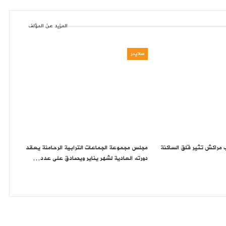
المزيد عن المؤلف
سلايدر
ب مراكش تثير قلق الساكنة
مجلس مجموعة الجماعات الترابية الرحامنة يعقد
دورته العادية لشهر يناير ويصادق على عدد…