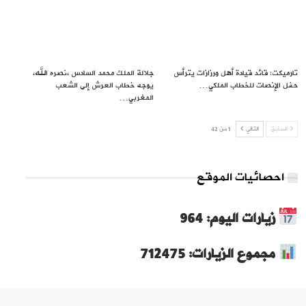
تارميكت: قائد قيادة أهل ورزازات يترأس
جلالة الملك محمد السادس ،نصره الله،
حفل الإنصات للخطاب الملكي…
يوجه خطاب العرش إلى الشعب
المغربي…
السابق
التالي
1 من 42
احصائيات الموقع
زيارات اليوم: 964
مجموع الزيارات: 712475