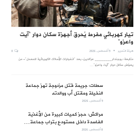
تيار كهربائي مفرط يُحرق أجهزة سكان دوار “آيت
واعزو”
هيئة التحرير
9 أغسطس, 2026
0
متابعة: بوجندار________ عزالدين. بعد "انفجارات الأسلاك الكهربائية للمعمل".. من
يعوّض سكان دوار "آيت واعزو"…
سطات: جريمة قتل مزدوجة تهز جماعة
النخيلة ومقتل أب ووالدته
9 أغسطس, 2026
مراكش: حجز كميات كبيرة من الأغذية
الفاسدة داخل مستودع بتراب جماعة…
8 أغسطس, 2026