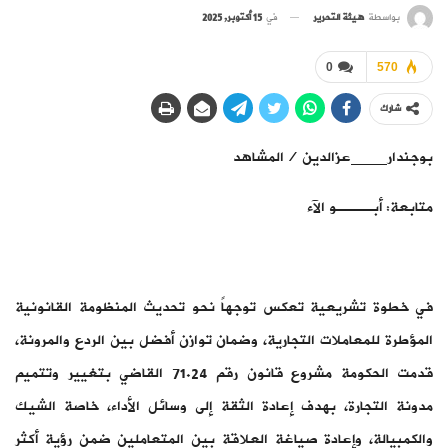
بواسطة
هيئة التحرير
في
15 أكتوبر, 2025
0
570
شارك
بوجندار____عزالدين /المشاهد
متابعة: أبــــو الآء
في خطوة تشريعية تعكس توجهاً نحو تحديث المنظومة القانونية
المؤطرة للمعاملات التجارية، وضمان توازن أفضل بين الردع والمرونة،
قدمت الحكومة مشروع قانون رقم 71.24 القاضي بتغيير وتتميم
مدونة التجارة، بهدف إعادة الثقة إلى وسائل الأداء، خاصة الشيك
والكمبيالة، وإعادة صياغة العلاقة بين المتعاملين ضمن رؤية أكثر