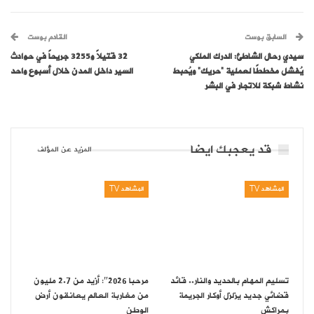
السابق بوست
القادم بوست
سيدي رحال الشاطئ: الدرك الملكي
32 قتيلاً و3255 جريحاً في حوادث
يُفشل مخططًا لعملية “حريك” ويُحبط
السير داخل المدن خلال أسبوع واحد
نشاط شبكة للاتجار في البشر
قد يعجبك ايضا
المزيد عن المؤلف
المشاهد TV
المشاهد TV
تسليم المهام بالحديد والنار.. قائد
مرحبا 2026″: أزيد من 2.7 مليون
قضائي جديد يزلزل أوكار الجريمة
من مغاربة العالم يعانقون أرض
بمراكش
الوطن