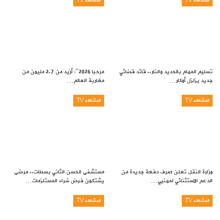
المشاهد TV
المشاهد TV
تسليم المهام بالحديد والنار.. قائد قضائي
مرحبا 2026″: أزيد من 2.7 مليون من
جديد يزلزل أوكار…
مغاربة العالم…
المشاهد TV
المشاهد TV
وزارة النقل تعلن صرف دفعة جديدة من
مستشفى الحسن الثاني بسطات.. مرضى
الدعم الاستثنائي لمهنيي…
يشتكون فرض شراء المستلزمات…
المشاهد TV
المشاهد TV