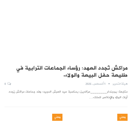
مراكش تُجدد العهد: رؤساء الجماعات الترابية في
طليعة حفل البيعة والولاء.
هيئة التحرير
1 أغسطس, 2026
0
متابعة: بوجندار________عزالدين. بمناسبة عيد العرش المجيد: وفد جماعات مراكش يُجدد
آيات الولاء والإخلاص للملك.…
وطني
وطني