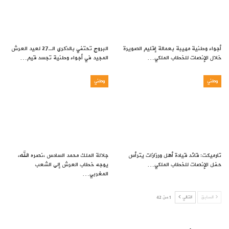
أجواء وطنية مهيبة بعمالة إقليم الصويرة
البروج تحتفي بالذكرى الـ27 لعيد العرش
خلال الإنصات للخطاب الملكي…
المجيد في أجواء وطنية تجسد قيم…
وطني
وطني
تارميكت: قائد قيادة أهل ورزازات يترأس
جلالة الملك محمد السادس ،نصره الله،
حفل الإنصات للخطاب الملكي…
يوجه خطاب العرش إلى الشعب
المغربي…
السابق
التالي
1 من 42