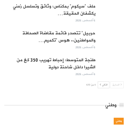
ملف “سيكوم” بمكناس: وثائق وتسلسل زمني
يكشفان الحقيقة…
6 أغسطس, 2026
حربيل” تتصدر قائمة مقاضاة الصحافة
والمواطنين.. هوس “تكميم…
6 أغسطس, 2026
طنجة المتوسط: إحباط تهريب 350 كغ من
الشيرا داخل شاحنة دولية
6 أغسطس, 2026
السابق
التالي
1 من 177
وطني
وطني