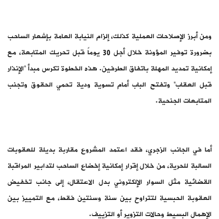
ومن أبرز الإصلاحات العملية كذلك، إلزام النيابة العامة بإشعار الساحب
بضرورة توفير المؤونة خلال أجل 30 يوماً قبل تحريك المتابعة، مع
إمكانية تمديد المهلة باتفاق الطرفين. هذه الخطوة تكرس مبدأ “الإنذار
قبل العقاب” وتفتح الباب أمام تسوية ودية تحمي الحقوق وتجنب
المتابعات الجنحية.
أما في الجانب الزجري، فقد اعتمد المشروع مقاربة بديلة للعقوبات
السالبة للحرية، من خلال إقرار إمكانية إخضاع الساحب لتدابير المراقبة
القضائية مثل السوار الإلكتروني بدل الاعتقال، إلى جانب تخفيض
العقوبة الحبسية لتتراوح بين سنة وسنتين فقط، مع التمييز بين
الإهمال البسيط وحالات التزوير أو التزييف.