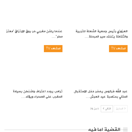
العزوزي رئيس جمعية الشعلة للتربية
عندما يلقن مغربي حر بوق الارتزاق “معتز
والثقافة يتفقد سير المرحلة…
مطر”…
المشاهد TV
المشاهد TV
عبد الله فركوس يحضر حفل الاستقبال
ترامب يجدد اعتراف واشنطن بسيادة
الملكي بمناسبة عيد العرش…
المغرب على الصحراء ويؤكد…
السابق
التالي
1 من 76
القضية اما فيه