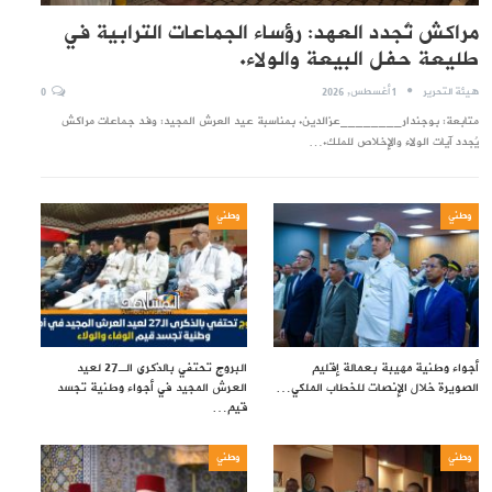
مراكش تُجدد العهد: رؤساء الجماعات الترابية في
طليعة حفل البيعة والولاء.
هيئة التحرير
1 أغسطس, 2026
0
متابعة: بوجندار________عزالدين. بمناسبة عيد العرش المجيد: وفد جماعات مراكش
يُجدد آيات الولاء والإخلاص للملك.…
وطني
وطني
أجواء وطنية مهيبة بعمالة إقليم
البروج تحتفي بالذكرى الـ27 لعيد
الصويرة خلال الإنصات للخطاب الملكي…
العرش المجيد في أجواء وطنية تجسد
قيم…
وطني
وطني