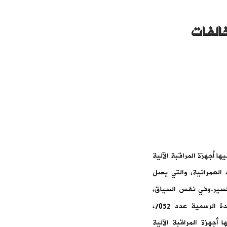
الفات
 أجهزة المراقبة الآلية
 العمرانية، والتي يصل
فات السير.وفي نفس السياق،
أصدر محمد عبد الجليل، وزير النقل واللوجيستيك، قرارا في الجريدة الرسمية عدد 7052،
تقام فيها أجهزة المراقبة الآلية