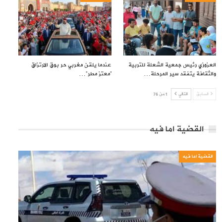
العزوزي رئيس جمعية الشعلة للتربية
عندما يلقن مغربي حر بوق الارتزاق
والثقافة يتفقد سير المرحلة…
“معتز مطر”…
السابق
التالي
1 من 76
القضية اما فيه
القضية اما فيه