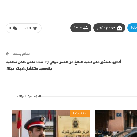
Tel
البريد الإلكتروني
طباعة
0
218
القادم بوست
أكادير..العثور على فقيه البالغ من العمر حوالي 39 سنة، ملقى داخل مطفية
بالمسجد وانتشال زوجته ميتة.
المزيد عن المؤلف
المشاهد TV