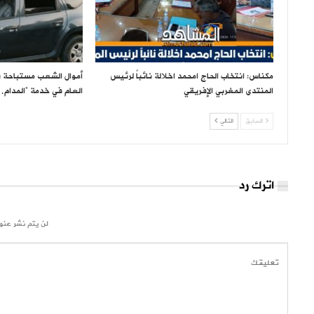
مكناس: انتخاب الحاج امحمد اخلالة نائباً لرئيس
أموال الشعب مستباحة ب
المنتدى المغربي الإفريقي
العام في خدمة “المدام
السابق
التالي
اترك رد
لن يتم نشر عنوا