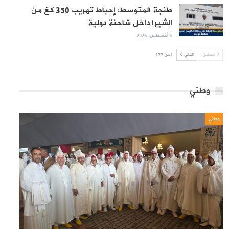
طنجة المتوسط: إحباط تهريب 350 كغ من
الشيرا داخل شاحنة دولية
6 أغسطس, 2026
السابق
التالي
1 من 177
وطني
وطني