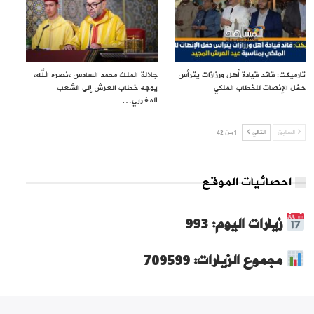
تارميكت: قائد قيادة أهل ورزازات يترأس
جلالة الملك محمد السادس ،نصره الله،
حفل الإنصات للخطاب الملكي…
يوجه خطاب العرش إلى الشعب
المغربي…
السابق
التالي
1 من 42
احصائيات الموقع
زيارات اليوم: 993
مجموع الزيارات: 709599