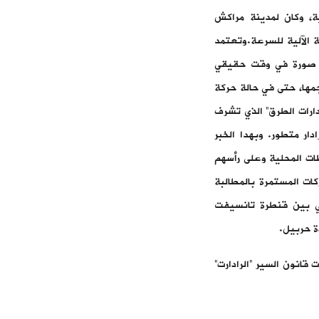
ة، وكان لمدينة مراكش
ع أجهزة المراقبة الآلية للسرعة.وتعتمد
تستخدم الليزر لأخذ صورة في وقت حقيقي
مها، حتى في حالة حركة
ادارات الطرق” الذي تشرف
 للسلامة الطرقية “نارسا”، لتركيب 552 جهاز رادار متطور. وبهدا الخبر
ات المحلية وعلى رأسهم
ات المستمرة بالمطالبة
ي بين قنطرة تانسيفت
ة حربيل.
 قانون السير “الرادارت”