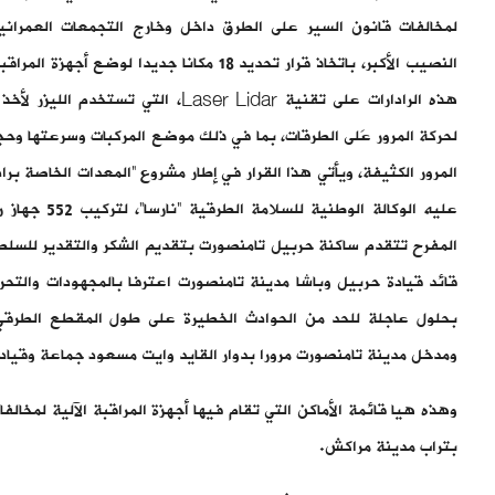
لمخالفات قانون السير على الطرق داخل وخارج التجمعات العمراني
النصيب الأكبر، باتخاذ قرار تحديد 18 مكانا جديدا لوض
هذه الرادارات على تقنية Laser Lidar، التي 
لحركة المرور عَلى الطرقات، بما في ذلك موضع المركبات وسرعتها وحج
المرور الكثيفة، ويأتي هذا القرار في إطار مشروع “المعدات الخاصة بر
عليه الوكالة الوطنية
المفرح تتقدم ساكنة حربيل تامنصورت بتقديم الشكر والتقدير للسلط
قائد قيادة حربيل وباشا مدينة تامنصورت اعترفا بالمجهودات والتحرك
بحلول عاجلة للحد من الحوادث الخطيرة على طول المقطع الطرق
ومدخل مدينة تامنصورت مرورا بدوار القايد وايت مسعود جماعة وقياد
وهذه هيا قائمة الأماكن التي تقام فيها أجهزة المراقبة الآلية لمخالفات
بتراب مدينة مراكش.