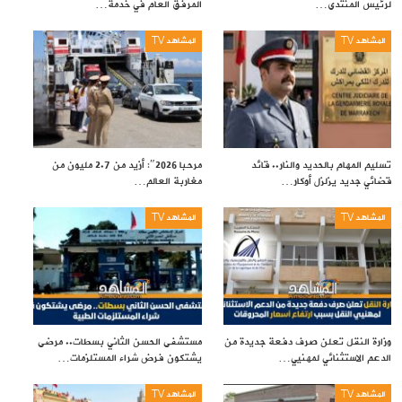
لرئيس المنتدى…
المرفق العام في خدمة…
المشاهد TV
المشاهد TV
تسليم المهام بالحديد والنار.. قائد
مرحبا 2026″: أزيد من 2.7 مليون من
قضائي جديد يزلزل أوكار…
مغاربة العالم…
المشاهد TV
المشاهد TV
وزارة النقل تعلن صرف دفعة جديدة من
مستشفى الحسن الثاني بسطات.. مرضى
الدعم الاستثنائي لمهنيي…
يشتكون فرض شراء المستلزمات…
المشاهد TV
المشاهد TV