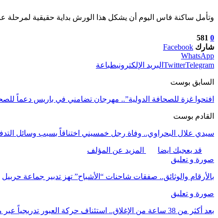
وتأمل ساكنة فاس اليوم أن يشكل هذا الورش بداية حقيقية لمرحلة عنوان
581
0
شارك
Facebook
WhatsApp
Telegram
Twitter
البريد الإلكتروني
طباعة
السابق بوست
افتحوا غزة للصحافة الدولية”.. مهرجان تضامني في باريس دعماً للصح
القادم بوست
سيدي علال البحراوي.. وفاة رجل خمسيني اختناقاً بسبب وسائل التدفئة
قد يعجبك ايضا
المزيد عن المؤلف
صورة و تعليق
بالأرقام والوثائق.. صفقات شاحنات “الأشباح” تهز تدبير جماعة حربيل
صورة و تعليق
بعد أكثر من 38 ساعة من الإغلاق.. استئناف حركة العبور تدريجياً عبر معبر بني أنصار نحو…