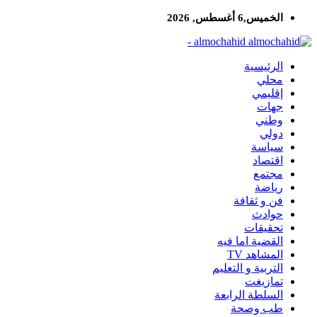
الخميس,6 أغسطس, 2026
almochahid -
الرئيسية
محلي
إقليمي
جهات
وطني
دولي
سياسة
اقتصاد
مجتمع
رياضة
فن و ثقافة
حوادث
تحقيقات
القضية اما فيه
المشاهد TV
التربية و التعليم
تمازيغت
السلطة الرابعة
طب وصحة