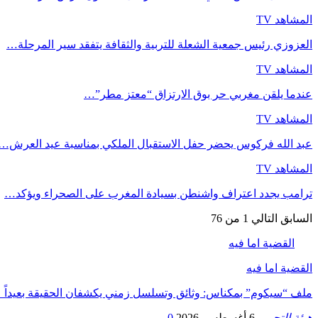
المشاهد TV
العزوزي رئيس جمعية الشعلة للتربية والثقافة يتفقد سير المرحلة…
المشاهد TV
عندما يلقن مغربي حر بوق الارتزاق “معتز مطر”…
المشاهد TV
عبد الله فركوس يحضر حفل الاستقبال الملكي بمناسبة عيد العرش…
المشاهد TV
ترامب يجدد اعتراف واشنطن بسيادة المغرب على الصحراء ويؤكد…
السابق
التالي
1 من 76
القضية اما فيه
القضية اما فيه
ملف “سيكوم” بمكناس: وثائق وتسلسل زمني يكشفان الحقيقة بعيداً 
هيئة التحرير
6 أغسطس, 2026
0