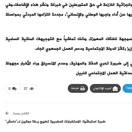
والجزائية اللازمة في حق المتورطين في فبركة ونشر هذه الإشاعات.وفي
عن أداء واجبها الوطني والإنساني”، مجددة التزامها المبدئي بمواصلة
وجهة للفئات المعوزة، وذلك تماشياً مع التوجيهات الملكية السامية
ز ركائز الدولة الاجتماعية ودعم العمل الجمعوي الجاد.
إلى ضرورة تحري الدقة والمهنية، وعدم الانسياق وراء الأخبار مجهولة
صداقية العمل الاجتماعي النبيل
Tel
البريد الإلكتروني
طباعة
0
37
القادم بوست
ضربة استباقية: الاستخبارات المغربية تطيح بـ10 موالين لـ”داعش”