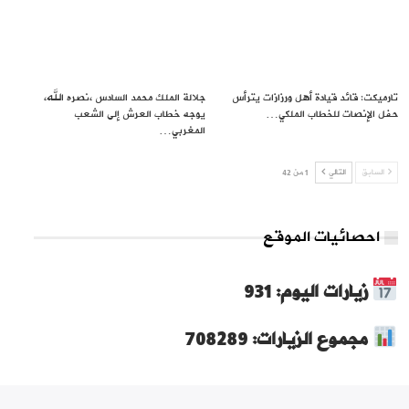
تارميكت: قائد قيادة أهل ورزازات يترأس
جلالة الملك محمد السادس ،نصره الله،
حفل الإنصات للخطاب الملكي…
يوجه خطاب العرش إلى الشعب
المغربي…
السابق
التالي
1 من 42
احصائيات الموقع
زيارات اليوم: 931
مجموع الزيارات: 708289