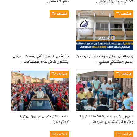
قضائي جديد يزلزل أوكار…
مغاربة العالم…
المشاهد TV
المشاهد TV
وزارة النقل تعلن صرف دفعة جديدة من
مستشفى الحسن الثاني بسطات.. مرضى
الدعم الاستثنائي لمهنيي…
يشتكون فرض شراء المستلزمات…
المشاهد TV
المشاهد TV
العزوزي رئيس جمعية الشعلة للتربية
عندما يلقن مغربي حر بوق الارتزاق
والثقافة يتفقد سير المرحلة…
“معتز مطر”…
المشاهد TV
المشاهد TV