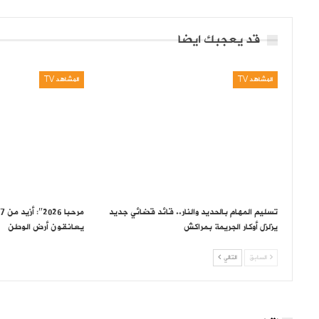
قد يعجبك ايضا
المشاهد TV
المشاهد TV
تسليم المهام بالحديد والنار.. قائد قضائي جديد
يزلزل أوكار الجريمة بمراكش
يعانقون أرض الوطن
السابق
التالي