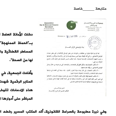
متابعة _____خاصة
دخلت الأمانة العامة
بـ”الحملة الممنهجة
المساطر القضائية وال
لها من الصحة”.
وأفادت الجمعية، في 
المنابر الرقمية شهدت
هذه الادعاءات تتو
المباشر على أدوارها ا
وفي نبرة مطبوعة بالصرامة القانونية، أكد المكتب المسير رفضه ال