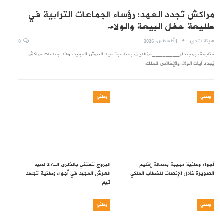
مراكش تُجدد العهد: رؤساء الجماعات الترابية في
طليعة حفل البيعة والولاء.
هيئة التحرير
1 أغسطس, 2026
0
متابعة: بوجندار________عزالدين. بمناسبة عيد العرش المجيد: وفد جماعات مراكش
يُجدد آيات الولاء والإخلاص للملك.…
وطني
وطني
أجواء وطنية مهيبة بعمالة إقليم
البروج تحتفي بالذكرى الـ27 لعيد
الصويرة خلال الإنصات للخطاب الملكي…
العرش المجيد في أجواء وطنية تجسد
قيم…
وطني
وطني