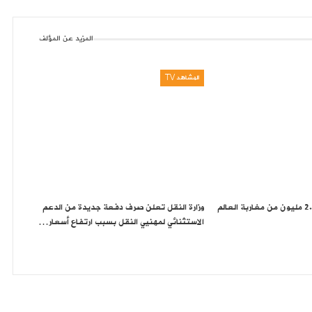
المزيد عن المؤلف
المشاهد TV
مرحبا 2026″: أزيد من 2.7 مليون من مغاربة العالم
وزارة النقل تعلن صرف دفعة جديدة من الدعم
الاستثنائي لمهنيي النقل بسبب ارتفاع أسعار…