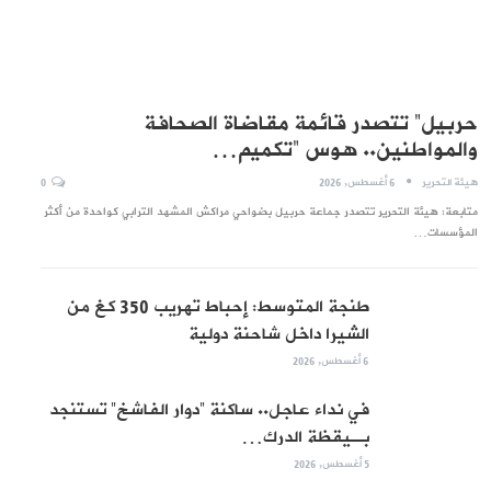
حربيل” تتصدر قائمة مقاضاة الصحافة
والمواطنين.. هوس “تكميم…
هيئة التحرير
6 أغسطس, 2026
0
متابعة: هيئة التحرير تتصدر جماعة حربيل بضواحي مراكش المشهد الترابي كواحدة من أكثر
المؤسسات…
طنجة المتوسط: إحباط تهريب 350 كغ من
الشيرا داخل شاحنة دولية
6 أغسطس, 2026
في نداء عاجل.. ساكنة “دوار الفاشخ” تستنجد
بـيقظة الدرك…
5 أغسطس, 2026