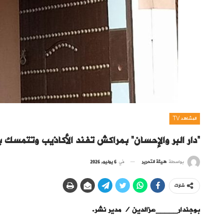
المشاهد TV
“دار البر والإحسان” بمراكش تفند الأكاذيب وتتمسك بر
بواسطة
هيئة التحرير
في
6 يوليو, 2026
شارك
بوجندار_____عزالدين / مدير نشر.