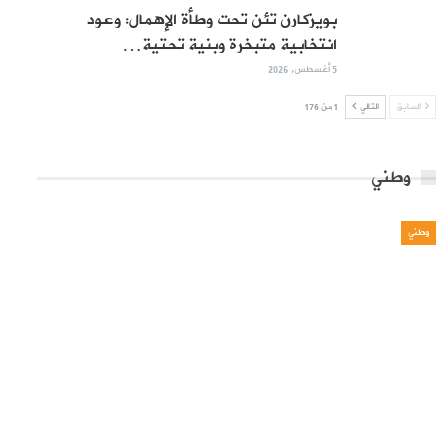
بويزكارن تئن تحت وطأة الإهمال: وعود
انتخابية متبخرة وبنية تحتية…
5 أغسطس, 2026
السابق
التالي
1 من 176
وطني
وطني