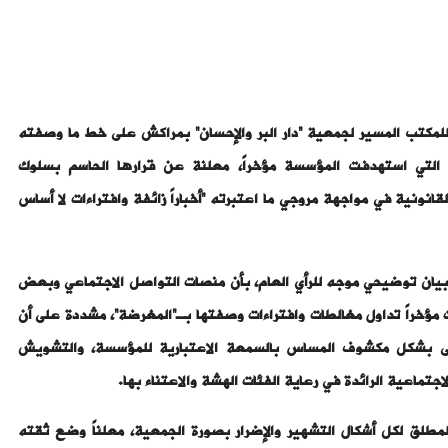
 للمكتب المسير لجمعية “دار البر والإحسان” بمراكش على خط ما وصفته
” التي استهدفت المؤسسة مؤخراً، معلنة عن قرارها الحاسم بسلوك
قانونية في مواجهة مروجي ما اعتبرته “أخباراً زائفة وافتراءات لا أساس
بيان توضيحي موجه للرأي العام، بأن منصات التواصل الاجتماعي وبعض
 مؤخراً تداول مغالطات وافتراءات وصفتها بـ”المغرضة”، مشددة على أن
خى بشكل مكشوف المساس بالسمعة الاعتبارية للمؤسسة، والتشويش
لاجتماعية الرائدة في رعاية الفئات الهشة والاعتناء بها.
مطلق لكل أشكال التشهير والإضرار بصورة الجمعية، معلناً وضع ثقته