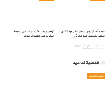
عبد الله فركوس يحضر حفل الاستقبال
ترامب يجدد اعتراف واشنطن بسيادة
الملكي بمناسبة عيد العرش…
المغرب على الصحراء ويؤكد…
السابق
التالي
1 من 76
القضية اما فيه
القضية اما فيه