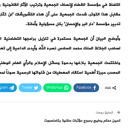
الكاملة في مؤسسة القضاء لإنصاف الجمعية وترتيب الآثار القانونية 
مقابل هذا التوتر، شددت الجمعية على أن هذه التشويشات “لن تثنيها 
تدبير مؤسسة “دار البر والإحسان” بكل مسؤولية وأمانة.
وأوضح البيان أن الجمعية مستمرة في تنزيل برامجها التضامنية الم
لصاحب الجلالة الملك محمد السادس نصره الله وأيده، الداعية إلى تعزي
واختتمت الجمعية بلاغها بدعوة وسائل الإعلام والرأي العام الوطني 
المصدر، مبرزة أهمية استقاء المعطيات من قنواتها الرسمية صوناً لم
egram
Twitter
WhatsApp
Facebook
شارك
السابق بوست
كمين محكم يطيح بمروج مؤثرات عقلية بتامنصورت