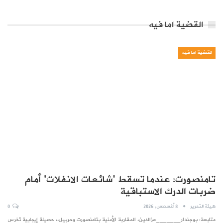
القضية اما فيه
القضية اما فيه
تامنصورت: عندما تسقط “شائعات الانفلات” أمام
ضربات الدرك الاستباقية
هيئة التحرير
8 أغسطس, 2026
0
متابعة: بوجندار_______عزالدين. المقاربة الأمنية بتامنصورت وحربيل.. حصيلة إيجابية تُخرس