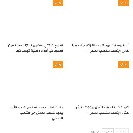
وطني
وطني
أجواء وطنية مهيبة بعمالة إقليم الصويرة
البروج تحتفي بالذكرى الـ27 لعيد العرش
خلال الإنصات للخطاب الملكي…
المجيد في أجواء وطنية تجسد قيم…
وطني
وطني
تارميكت: قائد قيادة أهل ورزازات يترأس
جلالة الملك محمد السادس ،نصره الله،
حفل الإنصات للخطاب الملكي…
يوجه خطاب العرش إلى الشعب
المغربي…
السابق
التالي
1 من 42