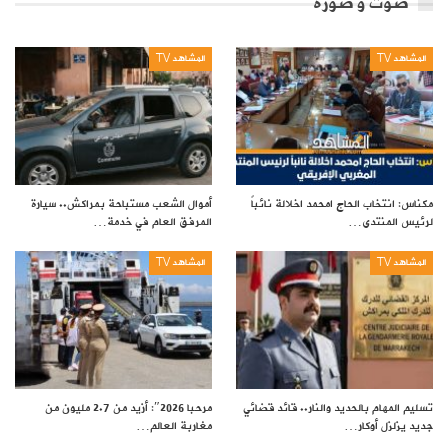
صوت و صورة
المشاهد TV
المشاهد TV
مكناس: انتخاب الحاج امحمد اخلالة نائباً
أموال الشعب مستباحة بمراكش.. سيارة
لرئيس المنتدى…
المرفق العام في خدمة…
المشاهد TV
المشاهد TV
تسليم المهام بالحديد والنار.. قائد قضائي
مرحبا 2026″: أزيد من 2.7 مليون من
جديد يزلزل أوكار…
مغاربة العالم…