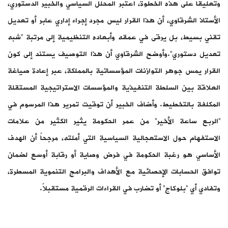
وتعليقاً على هذه الخطوة، اعتبر المحلل السياسي والخبير الدستوري،
الأستاذ الشرقاوي، أن هذا القرار ليس مجرد إجراء إداري عابر أو تعديل
تقني بسيط، بل يرقى في عمقه وأبعاده التنظيمية إلى مرتبة “شبه
تعديل دستوري”.وأوضح الشرقاوي أن هذا التوصيف يستند إلى كون
القرار يمس جوهر التوازنات المؤسساتية بالمملكة، عبر إعادة صياغة
العلاقة بين السلطة التنفيذية والمؤسسات الاستراتيجية المستقلة
المكلفة بالتخطيط. وأضاف الخبير أن توقيت تمرير هذا المرسوم في
“الربع ساعة الأخير” من عمر الحكومة يثير الكثير من علامات
الاستفهام حول الاستعجالية السياسية التي أملته، مرجحاً أن الهدف
الأساسي هو رغبة الحكومة في فرض وصاية أو رقابة أوسع لضمان
توافق الحسابات الإحصائية مع الأهداف والبرامج التنموية المسطرة،
وتفادي أي “بلوكاج” أو تضارب في القراءات الرقمية مستقبلاً.