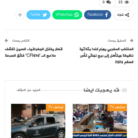
0
15
Twitter
WhatsApp
Facebook
شارك
السابق بوست
القادم بوست
المنتخب المغربي يهزم كندا بثلاثية
قطار يختزل الجغرافيا.. الصين تكشف
نظيفة ويتأهل إلى ربع نهائي كأس
ملامح الـ “CR450” فائق السرعة
العالم 2026
قد يعجبك ايضا
المزيد عن المؤلف
المشاهد TV
المشاهد TV