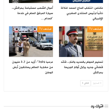
مكناس: انتخاب الحاج امحمد اخلالة
أموال الشعب مستباحة بمراكش..
نائباً لرئيس المنتدى المغربي
سيارة المرفق العام في خدمة
الإفريقي
“المدام…
المشاهد TV
المشاهد TV
تسليم المهام بالحديد والنار.. قائد
مرحبا 2026″: أزيد من 2.7 مليون
قضائي جديد يزلزل أوكار الجريمة
من مغاربة العالم يعانقون أرض
بمراكش
الوطن
السابق
التالي
اترك رد