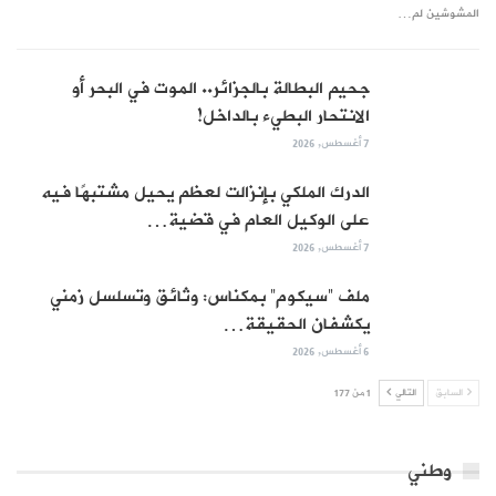
المشوشين لم…
جحيم البطالة بالجزائر.. الموت في البحر أو
الانتحار البطيء بالداخل!
7 أغسطس, 2026
الدرك الملكي بإنزالت لعظم يحيل مشتبهًا فيه
على الوكيل العام في قضية…
7 أغسطس, 2026
ملف “سيكوم” بمكناس: وثائق وتسلسل زمني
يكشفان الحقيقة…
6 أغسطس, 2026
السابق
التالي
1 من 177
وطني