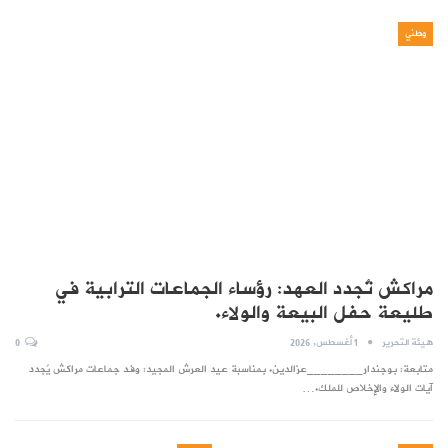
وطني
مراكش تُجدد العهد: رؤساء الجماعات الترابية في
طليعة حفل البيعة والولاء.
هيئة التحرير
1 أغسطس, 2026
0
متابعة: بوجندار________عزالدين. بمناسبة عيد العرش المجيد: وفد جماعات مراكش يُجدد
آيات الولاء والإخلاص للملك.…