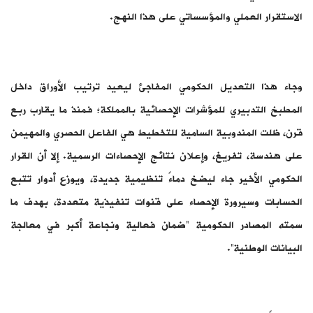
الاستقرار العملي والمؤسساتي على هذا النهج.
وجاء هذا التعديل الحكومي المفاجئ ليعيد ترتيب الأوراق داخل
المطبخ التدبيري للمؤشرات الإحصائية بالمملكة؛ فمنذ ما يقارب ربع
قرن، ظلت المندوبية السامية للتخطيط هي الفاعل الحصري والمهيمن
على هندسة، تفريغ، وإعلان نتائج الإحصاءات الرسمية. إلا أن القرار
الحكومي الأخير جاء ليضخ دماءً تنظيمية جديدة، ويوزع أدوار تتبع
الحسابات وسيرورة الإحصاء على قنوات تنفيذية متعددة، بهدف ما
سمته المصادر الحكومية “ضمان فعالية ونجاعة أكبر في معالجة
البيانات الوطنية”.