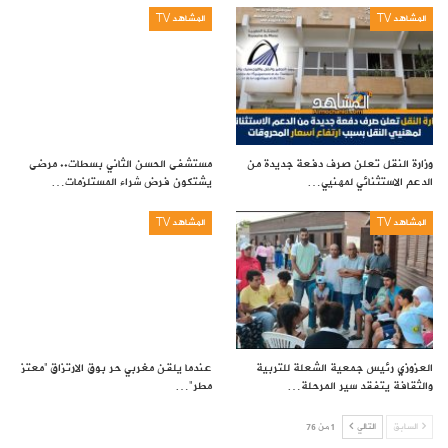
المشاهد TV
المشاهد TV
وزارة النقل تعلن صرف دفعة جديدة من
مستشفى الحسن الثاني بسطات.. مرضى
الدعم الاستثنائي لمهنيي…
يشتكون فرض شراء المستلزمات…
المشاهد TV
المشاهد TV
العزوزي رئيس جمعية الشعلة للتربية
عندما يلقن مغربي حر بوق الارتزاق “معتز
والثقافة يتفقد سير المرحلة…
مطر”…
السابق
التالي
1 من 76