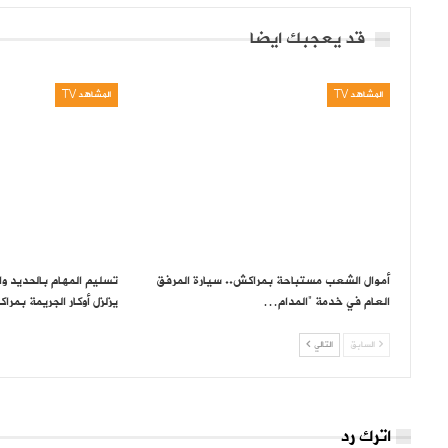
قد يعجبك ايضا
المشاهد TV
المشاهد TV
أموال الشعب مستباحة بمراكش.. سيارة المرفق
تسليم المهام بالحديد وا
العام في خدمة “المدام…
يزلزل أوكار الجريمة بمرا
السابق
التالي
اترك رد