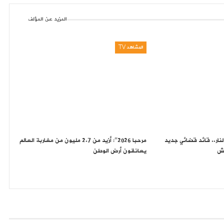
المزيد عن المؤلف
المشاهد TV
لنار.. قائد قضائي جديد
مرحبا 2026″: أزيد من 2.7 مليون من مغاربة العالم
كش
يعانقون أرض الوطن