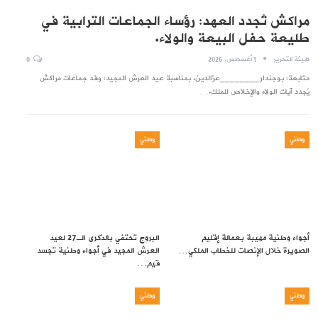
مراكش تُجدد العهد: رؤساء الجماعات الترابية في
طليعة حفل البيعة والولاء.
هيئة التحرير
1 أغسطس, 2026
0
متابعة: بوجندار________عزالدين. بمناسبة عيد العرش المجيد: وفد جماعات مراكش
يُجدد آيات الولاء والإخلاص للملك.…
وطني
وطني
أجواء وطنية مهيبة بعمالة إقليم
البروج تحتفي بالذكرى الـ27 لعيد
الصويرة خلال الإنصات للخطاب الملكي…
العرش المجيد في أجواء وطنية تجسد
قيم…
وطني
وطني