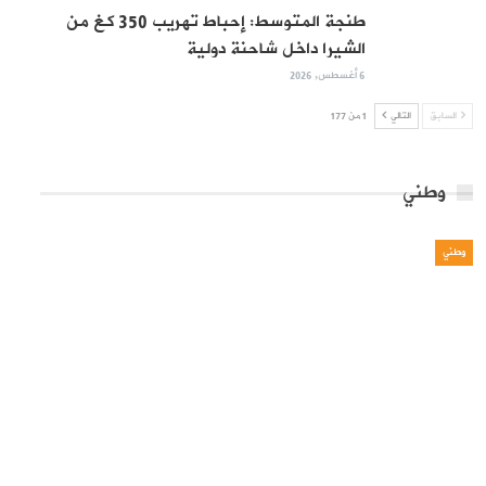
طنجة المتوسط: إحباط تهريب 350 كغ من
الشيرا داخل شاحنة دولية
6 أغسطس, 2026
السابق
التالي
1 من 177
وطني
وطني