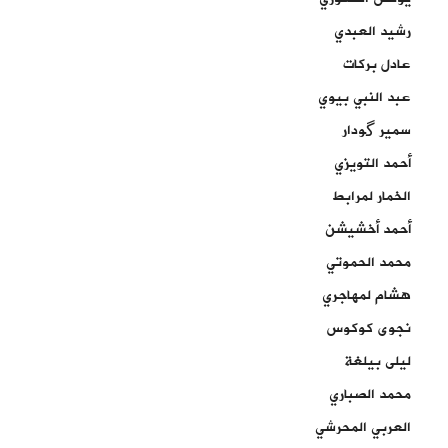
رشيد العبدي
عادل بركات
عبد النبي بيوي
سمير گودار
أحمد التويزي
الخمار لمرابط
أحمد أخشيشن
محمد الحموتي
هشام لمهاجري
نجوى كوكوس
ليلى بيلغة
محمد الصباري
العربي المحرشي