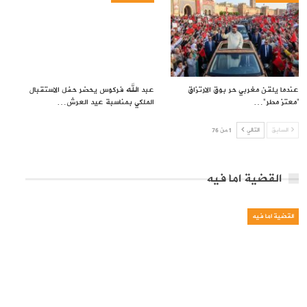
عندما يلقن مغربي حر بوق الارتزاق
عبد الله فركوس يحضر حفل الاستقبال
“معتز مطر”…
الملكي بمناسبة عيد العرش…
السابق
التالي
1 من 76
القضية اما فيه
القضية اما فيه