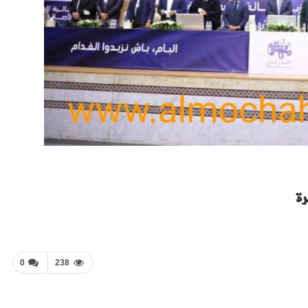
رة
0
238