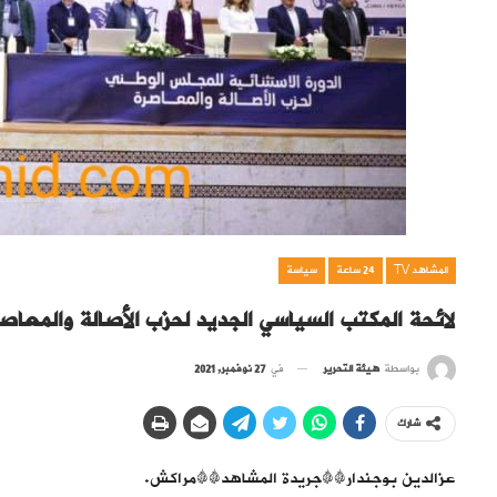
المشاهد TV
24 ساعة
سياسة
لائحة المكتب السياسي الجديد لحزب الأصالة والمعاص
بواسطة
هيئة التحرير
في
27 نوفمبر, 2021
شارك
عزالدين بوجندار##جريدة المشاهد##مراكش.