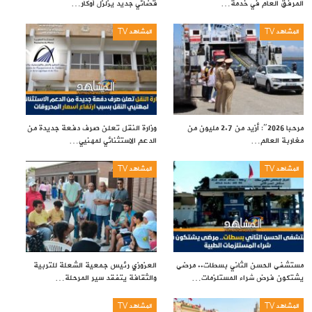
المرفق العام في خدمة…
قضائي جديد يزلزل أوكار…
المشاهد TV
المشاهد TV
مرحبا 2026″: أزيد من 2.7 مليون من
وزارة النقل تعلن صرف دفعة جديدة من
مغاربة العالم…
الدعم الاستثنائي لمهنيي…
المشاهد TV
المشاهد TV
مستشفى الحسن الثاني بسطات.. مرضى
العزوزي رئيس جمعية الشعلة للتربية
يشتكون فرض شراء المستلزمات…
والثقافة يتفقد سير المرحلة…
المشاهد TV
المشاهد TV