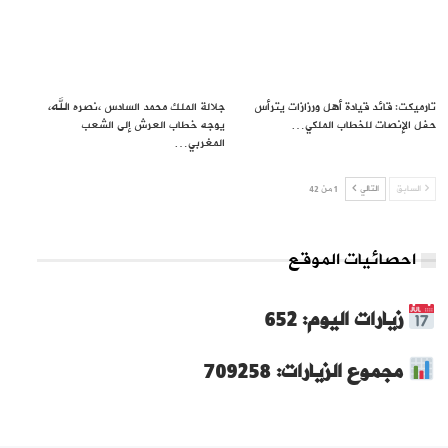
تارميكت: قائد قيادة أهل ورزازات يترأس
جلالة الملك محمد السادس ،نصره الله،
حفل الإنصات للخطاب الملكي…
يوجه خطاب العرش إلى الشعب
المغربي…
السابق
التالي
1 من 42
احصائيات الموقع
زيارات اليوم: 652
مجموع الزيارات: 709258