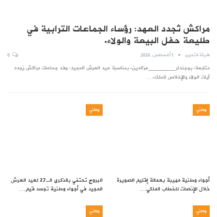
مراكش تُجدد العهد: رؤساء الجماعات الترابية في
طليعة حفل البيعة والولاء.
هيئة التحرير
1 أغسطس, 2026
0
متابعة: بوجندار________عزالدين. بمناسبة عيد العرش المجيد: وفد جماعات مراكش يُجدد
آيات الولاء والإخلاص للملك.…
وطني
وطني
أجواء وطنية مهيبة بعمالة إقليم الصويرة
البروج تحتفي بالذكرى الـ27 لعيد العرش
خلال الإنصات للخطاب الملكي…
المجيد في أجواء وطنية تجسد قيم…
وطني
وطني