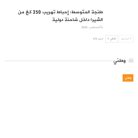
طنجة المتوسط: إحباط تهريب 350 كغ من
الشيرا داخل شاحنة دولية
6 أغسطس, 2026
السابق
التالي
1 من 177
وطني
وطني