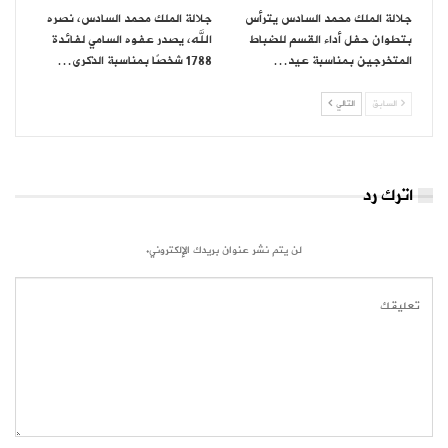
جلالة الملك محمد السادس يترأس
جلالة الملك محمد السادس، نصره
بتطوان حفل أداء القسم للضباط
الله، يصدر عفوه السامي لفائدة
المتخرجين بمناسبة عيد…
1788 شخصًا بمناسبة الذكرى…
السابق
التالي
اترك رد
لن يتم نشر عنوان بريدك الإلكتروني.