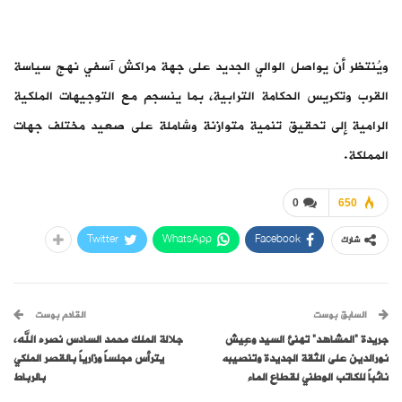
ويُنتظر أن يواصل الوالي الجديد على جهة مراكش آسفي نهج سياسة
القرب وتكريس الحكامة الترابية، بما ينسجم مع التوجيهات الملكية
الرامية إلى تحقيق تنمية متوازنة وشاملة على صعيد مختلف جهات
المملكة.
0
650
Twitter
WhatsApp
Facebook
شارك
السابق بوست
القادم بوست
جريدة “المشاهد” تهنئ السيد وعِيش
جلالة الملك محمد السادس نصره الله،
نورالدين على الثقة الجديدة وتنصيبه
يترأس مجلساً وزارياً بالقصر الملكي
نائباً للكاتب الوطني لقطاع الماء
بالرباط