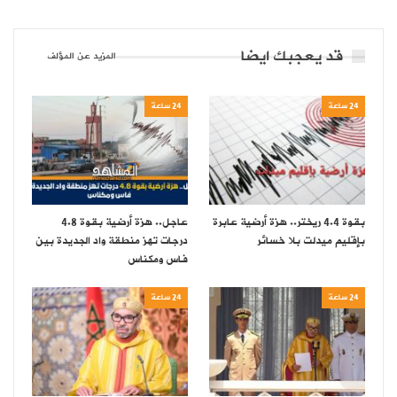
قد يعجبك ايضا
المزيد عن المؤلف
24 ساعة
24 ساعة
بقوة 4.4 ريختر.. هزة أرضية عابرة
عاجل.. هزة أرضية بقوة 4.8
بإقليم ميدلت بلا خسائر
درجات تهز منطقة واد الجديدة بين
فاس ومكناس
24 ساعة
24 ساعة