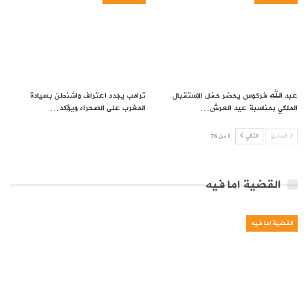
عبد الله فركوس يحضر حفل الاستقبال
ترامب يجدد اعتراف واشنطن بسيادة
الملكي بمناسبة عيد العرش…
المغرب على الصحراء ويؤكد…
السابق
التالي
1 من 76
القضية اما فيه
القضية اما فيه