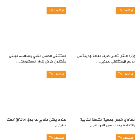
المشاهد TV
المشاهد TV
وزارة النقل تعلن صرف دفعة جديدة من
مستشفى الحسن الثاني بسطات.. مرضى
الدعم الاستثنائي لمهنيي…
يشتكون فرض شراء المستلزمات…
المشاهد TV
المشاهد TV
العزوزي رئيس جمعية الشعلة للتربية
عندما يلقن مغربي حر بوق الارتزاق “معتز
والثقافة يتفقد سير المرحلة…
مطر”…
المشاهد TV
المشاهد TV