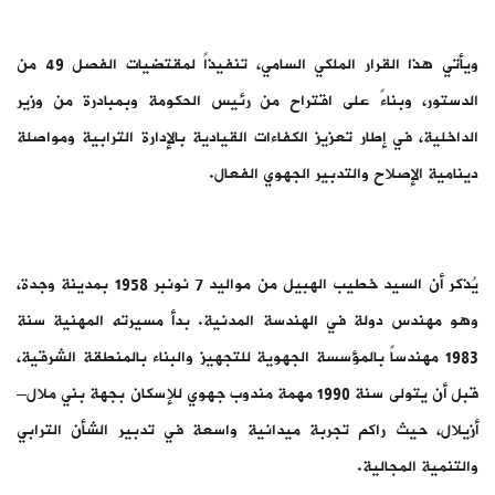
ويأتي هذا القرار الملكي السامي، تنفيذاً لمقتضيات الفصل 49 من
الدستور، وبناءً على اقتراح من رئيس الحكومة وبمبادرة من وزير
الداخلية، في إطار تعزيز الكفاءات القيادية بالإدارة الترابية ومواصلة
دينامية الإصلاح والتدبير الجهوي الفعال.
يُذكر أن السيد خطيب الهبيل من مواليد 7 نونبر 1958 بمدينة وجدة،
وهو مهندس دولة في الهندسة المدنية. بدأ مسيرته المهنية سنة
1983 مهندساً بالمؤسسة الجهوية للتجهيز والبناء بالمنطقة الشرقية،
قبل أن يتولى سنة 1990 مهمة مندوب جهوي للإسكان بجهة بني ملال–
أزيلال، حيث راكم تجربة ميدانية واسعة في تدبير الشأن الترابي
والتنمية المجالية.