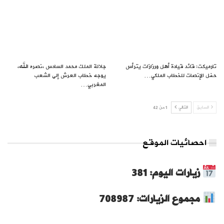
تارميكت: قائد قيادة أهل ورزازات يترأس
جلالة الملك محمد السادس ،نصره الله،
حفل الإنصات للخطاب الملكي…
يوجه خطاب العرش إلى الشعب
المغربي…
السابق
التالي
1 من 42
احصائيات الموقع
زيارات اليوم: 381
مجموع الزيارات: 708987