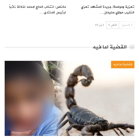
تعزية ومواساة: جريدة المشاهد تعزي
مكناس: انتخاب الحاج امحمد اخلالة نائباً
النقيب مولاي سليمان…
لرئيس المنتدى…
السابق
التالي
1 من 77
القضية اما فيه
القضية اما فيه