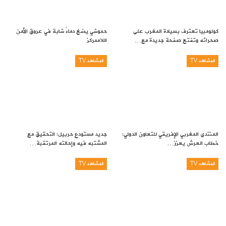
كولومبيا تعترف بسيادة المغرب على
حموشي يضخ دماءً شابة في عروق الأمن
صحرائه وتفتح صفحة جديدة مع…
اللاممركز
المشاهد TV
المشاهد TV
المنتدى المغربي الإفريقي للتعاون الدولي:
جديد مستودع حربيل: التحقيق مع
خطاب العرش يعزز…
المشتبه فيه وإحالته المرتقبة…
المشاهد TV
المشاهد TV