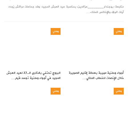
متابعة: بوجندار________عزالدين. بمناسبة عيد العرش المجيد: وفد جماعات مراكش يُجدد
آيات الولاء والإخلاص للملك.…
وطني
وطني
أجواء وطنية مهيبة بعمالة إقليم الصويرة
البروج تحتفي بالذكرى الـ27 لعيد العرش
خلال الإنصات للخطاب الملكي…
المجيد في أجواء وطنية تجسد قيم…
وطني
وطني