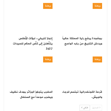
رياضة
رياضة
بوشجدة يرفع راية المملكة عالياً
إنجاز تاريخي.. لبؤات الأطلس
ويدخل التاريخ من بابه الواسع
يتأهلن إلى كأس العالم للسيدات
2027
رياضة
رياضة
قرعة الكونفدرالية تبتسم للرجاء
المغرب يتجاوز الجزائر بهدف نظيف
والجيش.
ويضرب موعداً مع السنغال
السابق
التالي