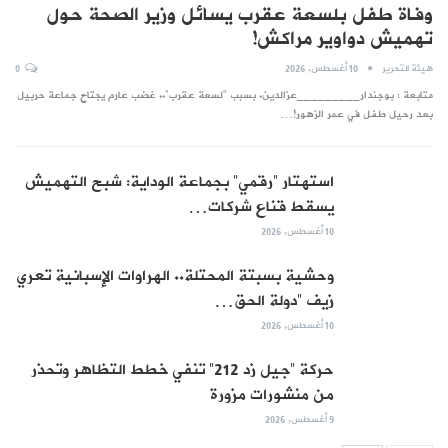
وفاة طفل بلسعة عقرب يسائل وزير الصحة حول
تهميش دواوير مراكش!
هيئة التحرير
10 أغسطس, 2026
0
متابعة : بوجندار_________عزالدين. بسبب "لسعة عقرب".. غضب عارم يجتاح جماعة حربيل
بعد رحيل طفل في عمر الزهور!…
استهتار “رقمي” بجماعة الوداية: شبح التهميش
يسقط قناع شركات…
10 أغسطس, 2026
وحشية بسبتة المحتلة.. الهراوات الإسبانية تعري
زيف “دولة الحق…
10 أغسطس, 2026
حركة “جيل زد 212” تنفي خطط التظاهر وتحذر
من منشورات مزورة
9 أغسطس, 2026