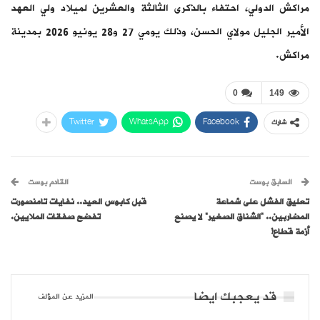
مراكش الدولي، احتفاء بالذكرى الثالثة والعشرين لميلاد ولي العهد
الأمير الجليل مولاي الحسن، وذلك يومي 27 و28 يونيو 2026 بمدينة
مراكش.
0
149
Twitter
WhatsApp
Facebook
شارك
السابق بوست
القادم بوست
تعليق الفشل على شماعة
قبل كابوس العيد.. نفايات تامنصورت
المضاربين.. “الشناق الصغير” لا يصنع
تفضح صفقات الملايين.
أزمة قطاع!
قد يعجبك ايضا
المزيد عن المؤلف