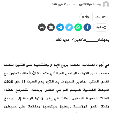
بواسطة
هيئة التحرير
في
25 مايو, 2026
0
149
شارك
بوجندار_____عزالدين/ مدير نشر.
في أجواء احتفالية مفعمة بروح الإبداع والتشجيع على التميز، نظمت
جمعية نادي الكوكب الرياضي المراكشي متعددة الأنشطة، بتعاون مع
النادي الملكي المغربي للسيارات بمراكش، يوم السبت 23 ماي 2026،
المرحلة الختامية للموسم الدراسي الخاص برياضة الشطرنج لفائدة
الفئات العمرية الصغرى، وذلك في إطار رؤيتها الرامية إلى ترسيخ
مكانة النادي كمؤسسة رياضية مجتمعية منفتحة على محيطها،