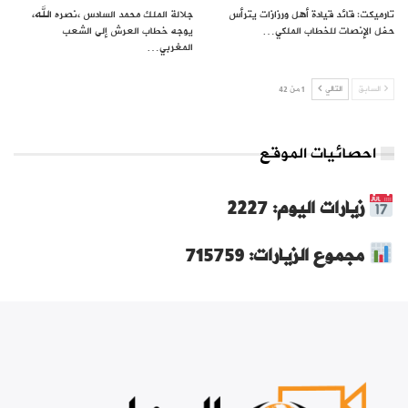
تارميكت: قائد قيادة أهل ورزازات يترأس
جلالة الملك محمد السادس ،نصره الله،
حفل الإنصات للخطاب الملكي…
يوجه خطاب العرش إلى الشعب
المغربي…
السابق
التالي
1 من 42
احصائيات الموقع
زيارات اليوم: 2227
مجموع الزيارات: 715759