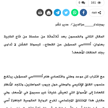
0
161
شارك
بوجندار____عزالدين/ مدير نشر
المقال التاني والخمسون بعد ثلاثمائة من سلسلة من قاع الخابية
بعنوان: أاااااااسي المسؤول عن القطاع.. كبسولة الفشل لا تُداوى
بجلد الحلقات الأضعف!
مع اقتراب كل موعد وطني واقتصادي هام أاااااااااسي المسؤول، يرتفع
منسوب القلق الإقليمي والوطني حول جيوب المواطنين، وتتجه الأنظار
كالعادة إلى الأسواق التي تعيش غلياناً غير مسبوق في الأسعار. وفي
مقابل هذا الاختناق الاجتماعي، تخرج الرواية الحكومية الجاهزة أسي