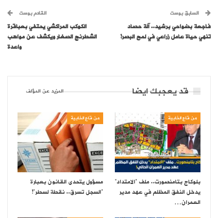
السابق بوست
القادم بوست
فاجعة بضواحي برشيد.. آلة حصاد
الكوكب المراكشي يحتفي بعباقرة
تنهي حياة عامل زراعي في لمح البصر!
الشطرنج الصغار ويكشف عن مواهب
واعدة
قد يعجبك ايضا
المزيد عن المؤلف
من قاع الخابية
من قاع الخابية
بلوكاج بتامنصورت.. ملف “الامتداد”
مسؤول يتحدى القانون بعبارة
يدخل النفق المظلم في عهد مدير
“السجل تسرق.. نقطة لسطر”!
العمران…