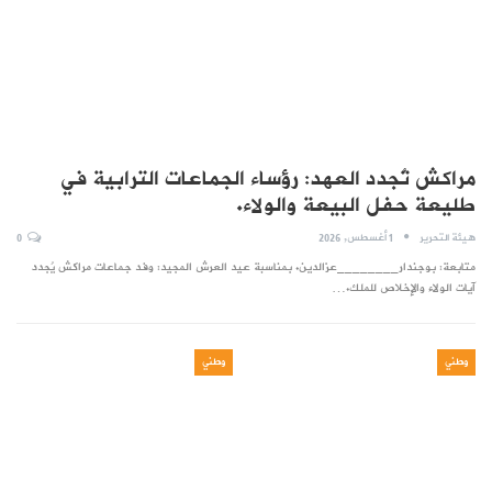
مراكش تُجدد العهد: رؤساء الجماعات الترابية في
طليعة حفل البيعة والولاء.
هيئة التحرير
1 أغسطس, 2026
0
متابعة: بوجندار________عزالدين. بمناسبة عيد العرش المجيد: وفد جماعات مراكش يُجدد
آيات الولاء والإخلاص للملك.…
وطني
وطني