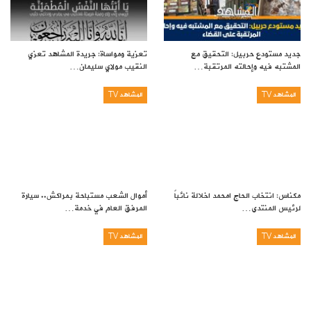
جديد مستودع حربيل: التحقيق مع
تعزية ومواساة: جريدة المشاهد تعزي
المشتبه فيه وإحالته المرتقبة…
النقيب مولاي سليمان…
المشاهد TV
المشاهد TV
مكناس: انتخاب الحاج امحمد اخلالة نائباً
أموال الشعب مستباحة بمراكش.. سيارة
لرئيس المنتدى…
المرفق العام في خدمة…
المشاهد TV
المشاهد TV