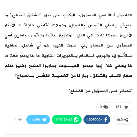
الحاصول أاااااااسي المسؤول.. الركوب على ظهر “الشناق الصغير” ما
غديش يغطّي الشمس بالغربال، وحملات “قاضي حاجة” فـالأمتار
الأخيرة عمرها كانت هي الحل. المغاربة عاقوا وفاقوا، وعارفين أسي
المسؤول عن القطاع بلي الحوت الكبير هو لّي شاعل العافية
فـالأسواق، والهروب لـلقدام بـالتبريرات الخاوية ما غا يعمر قفة ما
غا يطفي غلا. إيوا جمعوا الخيــوط، وحاربوا المنبع وخليو منكم
صغار الكساب والشناق.. وباراكا من “تغطيـة الفشـل بـالعجاج”!
“تحياتي لسي المسؤول عن القطاع”
0
161
Twitter
WhatsApp
Facebook
شارك