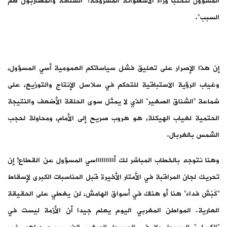
المسؤول لتختبأ وراء الأسطوانة المشروخة: “الشناقة والمضاربون هم
السبب”.
إن هذا الإصرار على تعليق فشل سياساتكم العمومية أسي المسؤول،
وغياب الرؤية الاستباقية للتحكم في سلاسل الإنتاج والتوزيع، على
شماعة “الشناق الصغير” الذي لا يمثل سوى الحلقة الأضعف والنتيجة
الحتمية لغياب الهيكلة، هو هروب صريح إلى الأمام، ومحاولة لحجب
الشمس بالغربال.
وهنا نتوجه بالخطاب المباشر لك أاااااااااسي المسؤول عن القطاع! إن
تحريك لجان المراقبة في الأمتار الأخيرة قبل المناسبات الكبرى لإسقاط
“كَبْش فداء” هنا أو هناك في أسواق الهامش، لن يغطي على الحقيقة
العارية. المواطن المغربي اليوم يعلم جيدا أن الأزمة ليست في