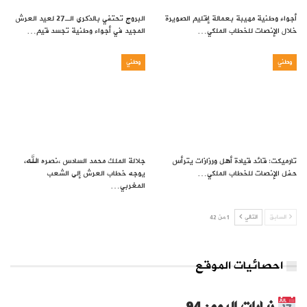
أجواء وطنية مهيبة بعمالة إقليم الصويرة
البروج تحتفي بالذكرى الـ27 لعيد العرش
خلال الإنصات للخطاب الملكي…
المجيد في أجواء وطنية تجسد قيم…
وطني
وطني
تارميكت: قائد قيادة أهل ورزازات يترأس
جلالة الملك محمد السادس ،نصره الله،
حفل الإنصات للخطاب الملكي…
يوجه خطاب العرش إلى الشعب
المغربي…
السابق
التالي
1 من 42
احصائيات الموقع