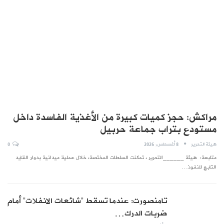
مراكش: حجز كميات كبيرة من الأغذية الفاسدة داخل
مستودع بتراب جماعة حربيل
هيئة التحرير
8 أغسطس, 2026
0
متابعة: هيئة ______التحرير . تمكنت السلطات المختصة، خلال عملية ميدانية بدوار القايد
التابع للنفوذ…
تامنصورت: عندما تسقط “شائعات الانفلات” أمام
ضربات الدرك…