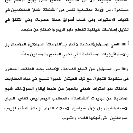
“الكساب” البسيط ولا في الوسيط الصغير الذي يربح دراهم غير
مستقرة ، بل الأزمة الحقيقية تكمن في “الشناقة الكبار” المتحكمين في
قنوات الاستيراد، وفي غياب أسواق جملة عصرية، وفي التلكؤ في
تنزيل إصلاحات هيكلية تقطع دابر الريع والاحتكار من منبعه.
أاااااااااسي المسؤول!الحكامة لا تُدار بـ”الفزعات” الحملاتية المؤقتة، بل
بالاستراتيجيات المستدامة التي تحمي المنتج والمسكين معاً.
واااااسي المسؤول عن قطاع الفلاحة، الاكتفاء بجلد الحلقات الصغرى
في منظومة التجارة، مع ترك الحيتان الكبيرة تسبح في مياه المضاربات
الدافئة، هو اعتراف ضمني بالعجز عن ضبط إيقاع السوق.لقد شبع
المغاربة من تبريرات “الشناقة”؛ والمطلوب اليوم ليس تقارير اللجان
الاستعراضية، بل جرأة سياسية لامتلاك القرار، وإعادة الدفء لجيوب
المواطنين التي أنهكها الغلاء والتبرير.