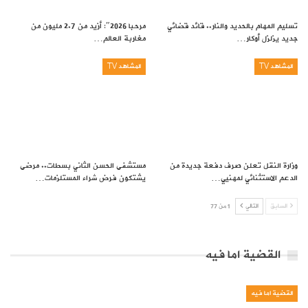
تسليم المهام بالحديد والنار.. قائد قضائي
مرحبا 2026″: أزيد من 2.7 مليون من
جديد يزلزل أوكار…
مغاربة العالم…
المشاهد TV
المشاهد TV
وزارة النقل تعلن صرف دفعة جديدة من
مستشفى الحسن الثاني بسطات.. مرضى
الدعم الاستثنائي لمهنيي…
يشتكون فرض شراء المستلزمات…
السابق
التالي
1 من 77
القضية اما فيه
القضية اما فيه