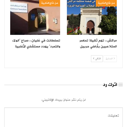
من قاع الخابية
من قاع الخابية
مراكش.. تهم ثقيلة تحاصر
تسلطانت في غليان.. صراع “الولاء
المتلاعبين بأراضي حربيل
والتمرد” يهدد مستشاري الأغلبية
السابق
التالي
اترك رد
لن يتم نشر عنوان بريدك الإلكتروني.