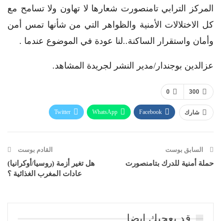
المركز الترابي تامنصورت شعارها لا تهاون ولا تسامح مع
كل الاختلالات الأمنية والظواهر التي من شأنها تمس أمن
وأمان واستقرار الساكنة..لنا عودة في الموضوع عندما .
عزالدين بوجندار/مدير النشر لجريدة المشاهد.
0
300
Twitter
WhatsApp
Facebook
شارك
Telegram
البريد الإلكتروني
طباعة
السابق بوست
القادم بوست
حملة أمنية للدرك بتامنصورت
هل تغير أزمة (روسيا/أوكرانيا)
عادات المغرب الغذائية ؟
قد يعجبك ايضا