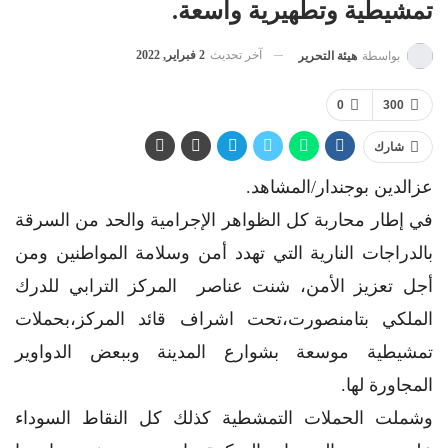
تمشيطية وتطهيرية واسعة.
آخر تحديث
2 فبراير, 2022
بواسطة
هيئة التحرير
0
300
شارك
عزالدين بوجندار/المشاهد.
في إطار محاربة كل الظواهر الإجرامية والحد من السرقة
بالدراجات النارية التي تهدد أمن وسلامة المواطنين ومن
أجل تعزيز الأمن، شنت عناصر المركز الترابي للدرك
الملكي بتامنصورت،تحت اشراف قائد المركز،بحملات
تمشيطية موسعة بشوارع المدينة وببعض الدواوير
المجاورة لها.
وشملت الحملات التمشطية كذلك كل النقاط السوداء