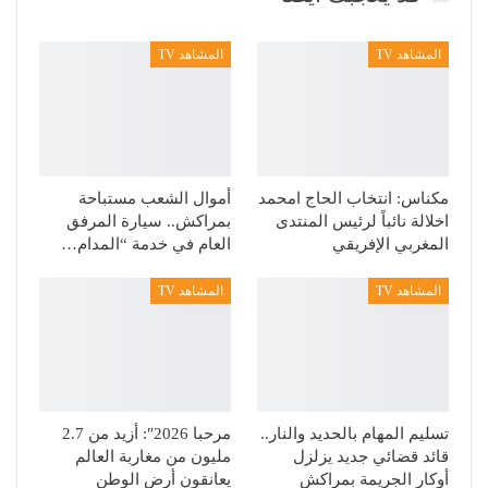
المشاهد TV
المشاهد TV
مكناس: انتخاب الحاج امحمد
أموال الشعب مستباحة
اخلالة نائباً لرئيس المنتدى
بمراكش.. سيارة المرفق
المغربي الإفريقي
العام في خدمة “المدام…
المشاهد TV
المشاهد TV
تسليم المهام بالحديد والنار..
مرحبا 2026″: أزيد من 2.7
قائد قضائي جديد يزلزل
مليون من مغاربة العالم
أوكار الجريمة بمراكش
يعانقون أرض الوطن