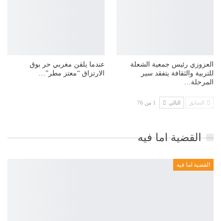
العزوزي رئيس جمعية الشعلة
عندما يلقن مغربي حر بوق
للتربية والثقافة يتفقد سير
الارتزاق “معتز مطر”…
المرحلة…
السابق
التالي
1 من 76
القضية اما فيه
القضية اما فيه