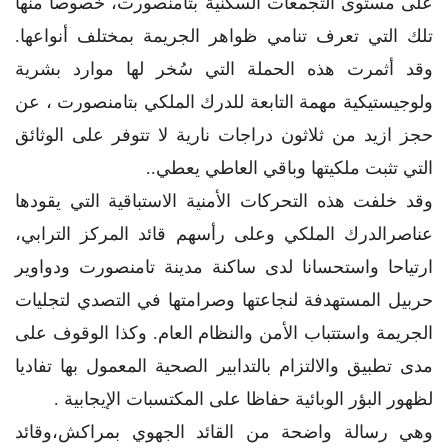
على مستوى التجمعات السكنية بتامنصورت، خصوصا منها
تلك التي تعرف تنامي ظواهر الجريمة بمختلف أنواعها.
وقد أثمرت هذه الحملة التي سُخر لها موارد بشرية
ولوجيستيكية مهمة التابعة للدرك الملكي بتامنصورت ، عن
حجز ازيد من ثلاثون دراجات نارية لا تتوفر على الوثائق
التي تثبت ملكيتها وباقي العاطي يعطي..
وقد خلفت هذه التحركات الأمنية الاستباقية التي يقودها
عناصرالدرك الملكي وعلى رأسهم قائد المركز الترابي،
ارتياحا واستحسانا لدى ساكنة مدينة تامنصورت ودواوير
حربيل المستهدفة لنجاعتها وصرامتها في التصدي لتجليات
الجريمة واستتباب الأمن والنظام العام. وكذا الوقوف على
مدى تطبيق والالتزام بالتدابير الصحية المعمول بها تفاديا
لظهور البؤر الوبائية حفاظا على المكتسبات الإيجابية .
وهي رسالة واضحة من القائد الجهوي بمراكش،وقائد