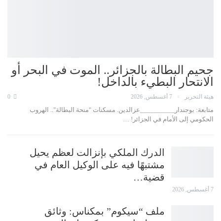
جحيم البطالة بالجزائر.. الموت في البحر أو
الانتحار البطيء بالداخل!
هيئة التحرير
7 أغسطس, 2026
0
متابعة: بوجندار__________عزالدين. مسكنات "منحة البطالة".. الهروب
الحكومي إلى الأمام في الجزائر! …
الدرك الملكي بإنزالت لعظم يحيل
مشتبهًا فيه على الوكيل العام في
قضية…
7 أغسطس, 2026
ملف “سيكوم” بمكناس: وثائق