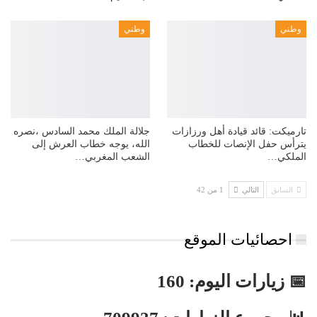
وطني
وطني
تارميكت: قائد قيادة أهل ورزازات
جلالة الملك محمد السادس ،نصره
يترأس حفل الإنصات للخطاب
الله، يوجه خطاب العرش إلى
الملكي…
الشعب المغربي…
السابق
التالي
1 من 42
احصائيات الموقع
📅 زيارات اليوم: 160