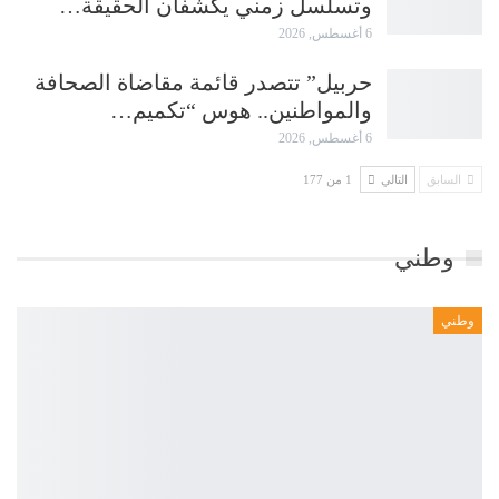
وتسلسل زمني يكشفان الحقيقة…
6 أغسطس, 2026
حربيل” تتصدر قائمة مقاضاة الصحافة
والمواطنين.. هوس “تكميم…
6 أغسطس, 2026
السابق
التالي
1 من 177
وطني
وطني