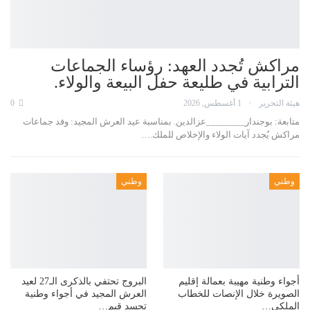
مراكش تُجدد العهد: رؤساء الجماعات
الترابية في طليعة حفل البيعة والولاء.
هيئة التحرير
1 أغسطس, 2026
0
متابعة: بوجندار________عزالدين. بمناسبة عيد العرش المجيد: وفد جماعات
مراكش يُجدد آيات الولاء والإخلاص للملك.…
وطني
وطني
أجواء وطنية مهيبة بعمالة إقليم
البروج تحتفي بالذكرى الـ27 لعيد
الصويرة خلال الإنصات للخطاب
العرش المجيد في أجواء وطنية
الملكي…
تجسد قيم…