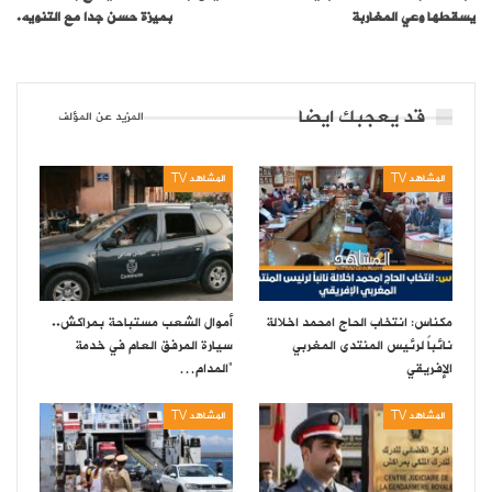
يسقطها وعي المغاربة
بميزة حسن جدا مع التنويه.
قد يعجبك ايضا
المزيد عن المؤلف
المشاهد TV
المشاهد TV
مكناس: انتخاب الحاج امحمد اخلالة
أموال الشعب مستباحة بمراكش..
نائباً لرئيس المنتدى المغربي
سيارة المرفق العام في خدمة
الإفريقي
“المدام…
المشاهد TV
المشاهد TV