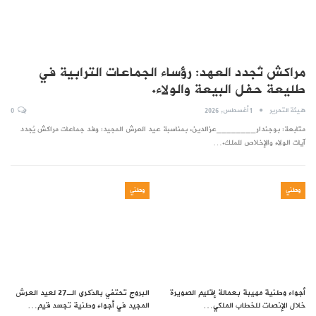
مراكش تُجدد العهد: رؤساء الجماعات الترابية في
طليعة حفل البيعة والولاء.
هيئة التحرير
1 أغسطس, 2026
0
متابعة: بوجندار________عزالدين. بمناسبة عيد العرش المجيد: وفد جماعات مراكش يُجدد
آيات الولاء والإخلاص للملك.…
وطني
وطني
أجواء وطنية مهيبة بعمالة إقليم الصويرة
البروج تحتفي بالذكرى الـ27 لعيد العرش
خلال الإنصات للخطاب الملكي…
المجيد في أجواء وطنية تجسد قيم…