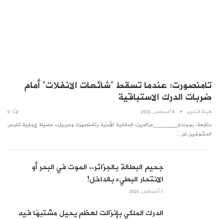
تامنصورت: عندما تسقط “شائعات الانفلات” أمام
ضربات الدرك الاستباقية
هيئة التحرير
8 أغسطس, 2026
0
متابعة: بوجندار_______عزالدين. المقاربة الأمنية بتامنصورت وحربيل.. حصيلة إيجابية تُخرس
المشوشين لم…
جحيم البطالة بالجزائر.. الموت في البحر أو
الانتحار البطيء بالداخل!
7 أغسطس, 2026
الدرك الملكي بإنزالت لعظم يحيل مشتبهًا فيه