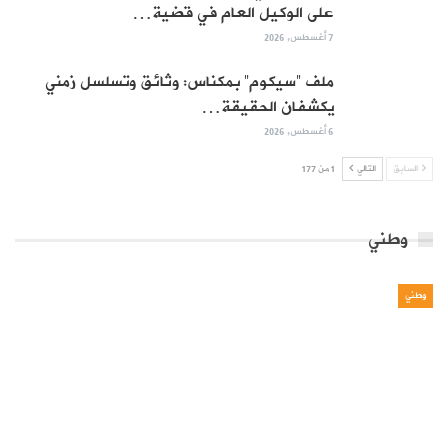
على الوكيل العام في قضية…
7 أغسطس, 2026
ملف “سيكوم” بمكناس: وثائق وتسلسل زمني
يكشفان الحقيقة…
6 أغسطس, 2026
السابق
التالي
1 من 177
وطني
وطني