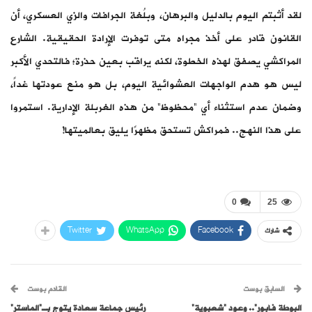
لقد أثبتم اليوم بالدليل والبرهان، وبلُغة الجرافات والزي العسكري، أن
القانون قادر على أخذ مجراه متى توفرت الإرادة الحقيقية. الشارع
المراكشي يصفق لهذه الخطوة، لكنه يراقب بعين حذرة؛ فالتحدي الأكبر
ليس هو هدم الواجهات العشوائية اليوم، بل هو منع عودتها غداً،
وضمان عدم استثناء أي “محظوظ” من هذه الغربلة الإدارية. استمروا
على هذا النهج.. فمراكش تستحق مظهرًا يليق بعالميتها!
0
25
Twitter
WhatsApp
Facebook
شارك
السابق بوست
القادم بوست
البوطة فابور”.. وعود “شعبوية”
رئيس جماعة سعادة يتوج بـ”الماستر”