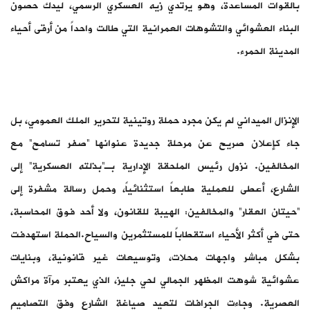
بالقوات المساعدة، وهو يرتدي زيه العسكري الرسمي، ليدك حصون
البناء العشوائي والتشوهات العمرانية التي طالت واحداً من أرقى أحياء
المدينة الحمرء.
الإنزال الميداني لم يكن مجرد حملة روتينية لتحرير الملك العمومي، بل
جاء كإعلان صريح عن مرحلة جديدة عنوانها “صفر تسامح” مع
المخالفين. نزول رئيس الملحقة الإدارية بـ”بذلته العسكرية” إلى
الشارع، أعطى للعملية طابعاً استثنائياً، وحمل رسالة مشفرة إلى
“حيتان العقار” والمخالفين: الهيبة للقانون، ولا أحد فوق المحاسبة،
حتى في أكثر الأحياء استقطاباً للمستثمرين والسياح.الحملة استهدفت
بشكل مباشر واجهات محلات، وتوسيعات غير قانونية، وبنايات
عشوائية شوهت المظهر الجمالي لحي جليز، الذي يعتبر مرآة مراكش
العصرية. وجاءت الجرافات لتعيد صياغة الشارع وفق التصاميم