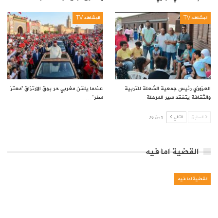
المشاهد TV
المشاهد TV
العزوزي رئيس جمعية الشعلة للتربية
عندما يلقن مغربي حر بوق الارتزاق “معتز
والثقافة يتفقد سير المرحلة…
مطر”…
السابق
التالي
1 من 76
القضية اما فيه
القضية اما فيه