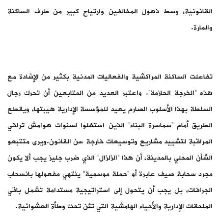
القانونية، وسط ذهول المخالفين وارتياح كبير من طرف الساكنة
والمارة.
تفاعلت الساكنة المراكشية والفعاليات المدنية بكثير من الإشادة مع
هذه “الخرجة الحازمة”. واعتبر العديد من المتابعين أن تحرك رجال
السلطة بهذا الأسلوب الصارم يعيد للمؤسسة الإدارية هيبتها، ويقطع
الطريق أمام “سماسرة البناء” الذين استغلوا لسنوات هوامش تراخي
المراقبة لتشييد مشاريع وتوسيعات خارجة عن القانون.ويرى متتبعو
الشأن المحلي بالمدينة، أن هذا “الزلزال” الذي ضرب جليز يجب ألا يكون
مجرد سحابة صيف عابرة أو “حملة موسمية” ينتهي مفعولها بانسحاب
الجرافات، بل يجب أن يتحول إلى استراتيجية مستدامة تشمل باقي
الملحقات الإدارية والأحياء الهامشية التي تئن تحت وطأة العشوائية.