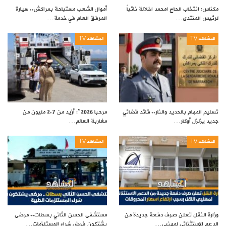
مكناس: انتخاب الحاج امحمد اخلالة نائباً
أموال الشعب مستباحة بمراكش.. سيارة
لرئيس المنتدى…
المرفق العام في خدمة…
المشاهد TV
المشاهد TV
تسليم المهام بالحديد والنار.. قائد قضائي
مرحبا 2026″: أزيد من 2.7 مليون من
جديد يزلزل أوكار…
مغاربة العالم…
المشاهد TV
المشاهد TV
وزارة النقل تعلن صرف دفعة جديدة من
مستشفى الحسن الثاني بسطات.. مرضى
الدعم الاستثنائي لمهنيي…
يشتكون فرض شراء المستلزمات…