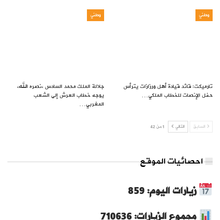
وطني
وطني
تارميكت: قائد قيادة أهل ورزازات يترأس
جلالة الملك محمد السادس ،نصره الله،
حفل الإنصات للخطاب الملكي…
يوجه خطاب العرش إلى الشعب
المغربي…
السابق
التالي
1 من 42
احصائيات الموقع
زيارات اليوم: 859
مجموع الزيارات: 710636