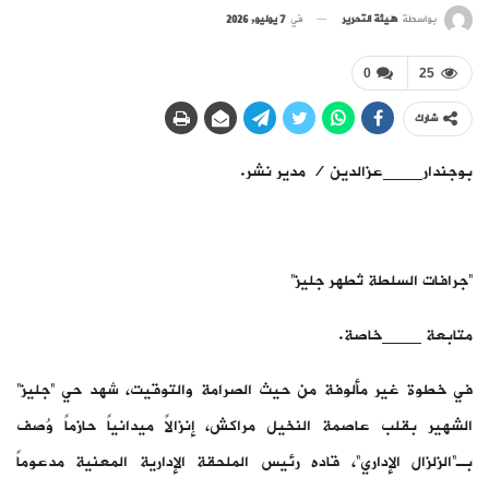
بواسطة
هيئة التحرير
في
7 يوليو, 2026
0
25
شارك
بوجندار____عزالدين / مدير نشر.
“جرافات السلطة تُطهر جليز”
متابعة ____خاصة.
في خطوة غير مألوفة من حيث الصرامة والتوقيت، شهد حي “جليز”
الشهير بقلب عاصمة النخيل مراكش، إنزالاً ميدانياً حازماً وُصف
بـ”الزلزال الإداري”، قاده رئيس الملحقة الإدارية المعنية مدعوماً