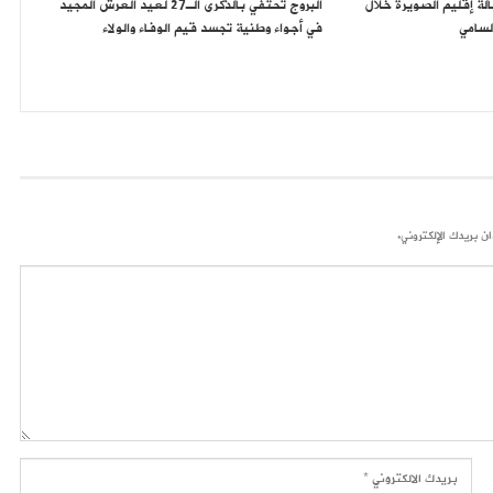
لة إقليم الصويرة خلال
البروج تحتفي بالذكرى الـ27 لعيد العرش المجيد
لسامي
في أجواء وطنية تجسد قيم الوفاء والولاء
ن بريدك الإلكتروني.