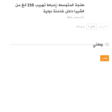
طنجة المتوسط: إحباط تهريب 350 كغ من
الشيرا داخل شاحنة دولية
6 أغسطس, 2026
السابق
التالي
1 من 177
وطني
وطني