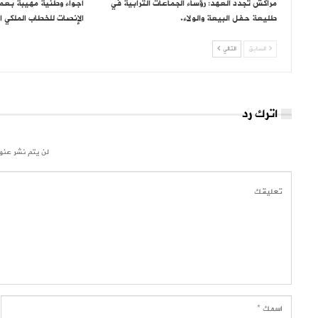
مراكش تُجدد العهد: رؤساء الجماعات الترابية في
أجواء وطنية مهيبة بعما
طليعة حفل البيعة والولاء.
الإنصات للخطاب الملكي ا
السابق
التالي
اترك رد
لن يتم نشر عنوا