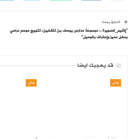
السابق بوست
*إقليم_الصويرة .. مجموعة مدارس يوسف بن تاشفين، تتويج موسم دراسي
بحفل مميز وإعتراف بالجميل*
قد يعجبك ايضا
وطني
وطني