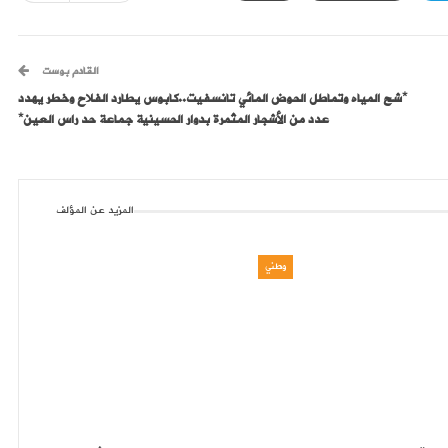
القادم بوست
*شح المياه وتماطل الحوض المائي تانسفيت..كابوس يطارد الفلاح وخطر يهدد
عدد من الأشجار المثمرة بدوار الحسينية جماعة حد راس العين*‎‎
المزيد عن المؤلف
وطني