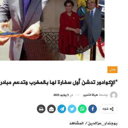
وطني
*الإكوادور تدشن أول سفارة لها بالمغرب وتدعم مبادرة
بواسطة
هيئة التحرير
في
5 يوليو, 2025
شارك
بوجندار_عزالدين/المشاهد