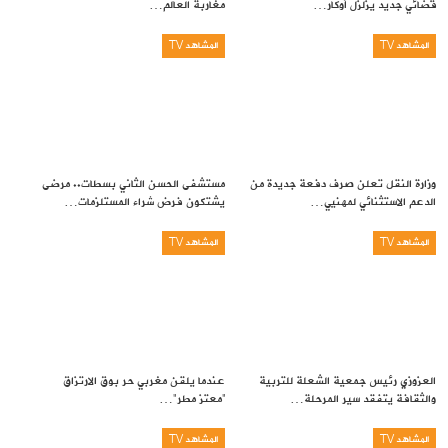
قضائي جديد يزلزل أوكار…
مغاربة العالم…
المشاهد TV
المشاهد TV
وزارة النقل تعلن صرف دفعة جديدة من
مستشفى الحسن الثاني بسطات.. مرضى
الدعم الاستثنائي لمهنيي…
يشتكون فرض شراء المستلزمات…
المشاهد TV
المشاهد TV
العزوزي رئيس جمعية الشعلة للتربية
عندما يلقن مغربي حر بوق الارتزاق
والثقافة يتفقد سير المرحلة…
“معتز مطر”…
المشاهد TV
المشاهد TV