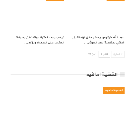
عبد الله فركوس يحضر حفل الاستقبال
ترامب يجدد اعتراف واشنطن بسيادة
الملكي بمناسبة عيد العرش…
المغرب على الصحراء ويؤكد…
السابق
التالي
1 من 76
القضية اما فيه
القضية اما فيه