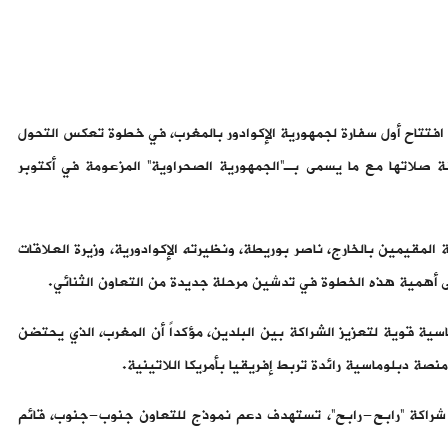
في افتتاح أول سفارة لجمهورية الإكوادور بالمغرب، في خطوة تعكس التحول
 صلاتها مع ما يسمى بـ”الجمهورية الصحراوية” المزعومة في أكتوبر
ة المقيمين بالخارج، ناصر بوريطة، ونظيرته الإكوادورية، وزيرة العلاقات
لى أهمية هذه الخطوة في تدشين مرحلة جديدة من التعاون الثنائي.
ية قوية لتعزيز الشراكة بين البلدين، مؤكداً أن المغرب، الذي يحتضن
اس شراكة “رابح-رابح”، تستهدف دعم نموذج للتعاون جنوب-جنوب، قائم