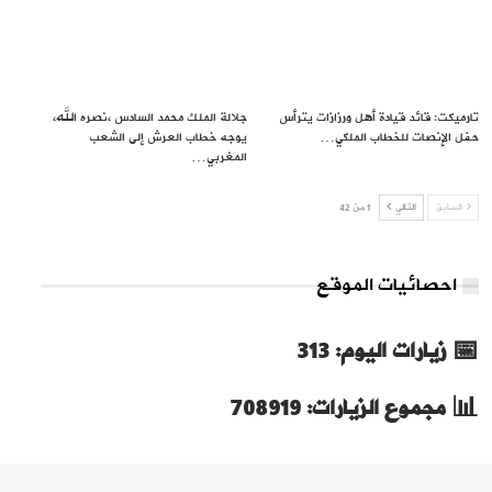
تارميكت: قائد قيادة أهل ورزازات يترأس
جلالة الملك محمد السادس ،نصره الله،
حفل الإنصات للخطاب الملكي…
يوجه خطاب العرش إلى الشعب
المغربي…
السابق
التالي
1 من 42
احصائيات الموقع
📅 زيارات اليوم: 313
📊 مجموع الزيارات: 708919