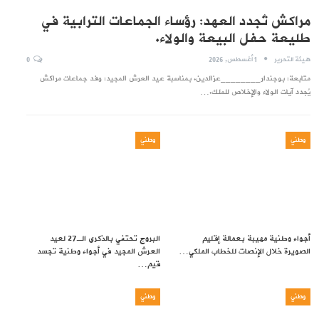
مراكش تُجدد العهد: رؤساء الجماعات الترابية في
طليعة حفل البيعة والولاء.
هيئة التحرير
1 أغسطس, 2026
0
متابعة: بوجندار________عزالدين. بمناسبة عيد العرش المجيد: وفد جماعات مراكش
يُجدد آيات الولاء والإخلاص للملك.…
وطني
وطني
أجواء وطنية مهيبة بعمالة إقليم
البروج تحتفي بالذكرى الـ27 لعيد
الصويرة خلال الإنصات للخطاب الملكي…
العرش المجيد في أجواء وطنية تجسد
قيم…
وطني
وطني