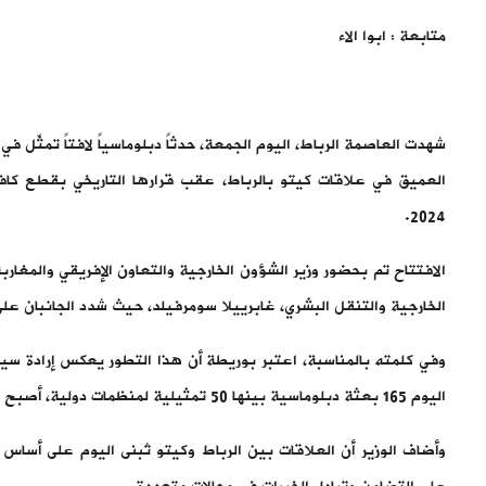
متابعة : ابوا الاء
شهدت العاصمة الرباط، اليوم الجمعة، حدثاً دبلوماسياً لافتاً تمثّل 
العميق في علاقات كيتو بالرباط، عقب قرارها التاريخي بقطع كافة
2024.
الافتتاح تم بحضور وزير الشؤون الخارجية والتعاون الإفريقي والمغارب
الخارجية والتنقل البشري، غابرييلا سومرفيلد، حيث شدد الجانبان ع
وفي كلمته بالمناسبة، اعتبر بوريطة أن هذا التطور يعكس إرادة سياس
اليوم 165 بعثة دبلوماسية بينها 50 تمثيلية لمنظمات دولية، أصبح منصة دبلوماسية رائدة تربط إفريقيا بأمريكا اللاتينية.
وأضاف الوزير أن العلاقات بين الرباط وكيتو تُبنى اليوم على أس