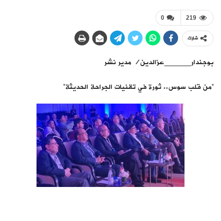
0
219
شارك
بوجندار______عزالدين/ مدير نشر
“من قلب سوس.. ثورة في تقنيات الجراحة الحديثة”