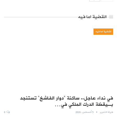
القضية اما فيه
القضية اما فيه
في نداء عاجل.. ساكنة “دوار الفاشخ” تستنجد
بـيقظة الدرك الملكي في…
هيئة التحرير
5 أغسطس, 2026
0