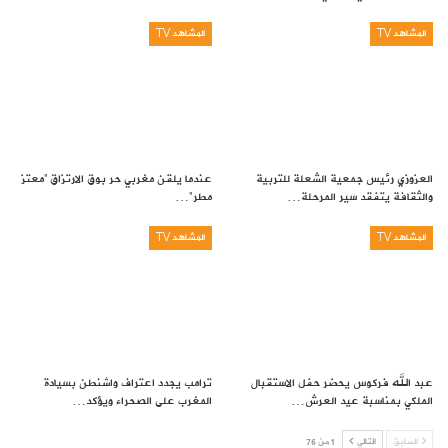
المشاهد TV
المشاهد TV
العزوزي رئيس جمعية الشعلة للتربية
عندما يلقن مغربي حر بوق الارتزاق “معتز
والثقافة يتفقد سير المرحلة…
مطر”…
المشاهد TV
المشاهد TV
عبد الله فركوس يحضر حفل الاستقبال
ترامب يجدد اعتراف واشنطن بسيادة
الملكي بمناسبة عيد العرش…
المغرب على الصحراء ويؤكد…
السابق
التالي
1 من 76