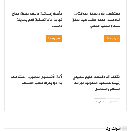
مستشفى الأم والطفل بمراكش..
بأجواء إنسانية ورعاية طبية: نجاح
البروفسور محمد هشام عبد الخالق
تجربة مركز تصفية الدم بمدينة
نموذج للتميز المهني
دمنات.
طب وصحة
طب وصحة
انتخاب البروفيسور حليم سعيدي
أزمة الأنسولين بحربيل.. مستوصف
رئيسا للجمعية المغربية لجراحة
بلا دوا يحرك غضب الساكنة.
العظام والمفاصل
السابق
التالي
اترك رد