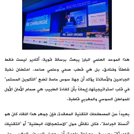
هذا الموعد العلمي البارز يبعث برسالة قوية: أكادير ليست فقط
شاطئاً وفنادق، بل هي قطب صحي وعلمي صاعد. احتضان نخبة
الجراحين والأساتذة يؤكد أن جهة سوس ماسة تضع “التكوين المستمر”
في قلب استراتيجيتها، إيماناً بأن كفاءة الطبيب هي صمام الأمان الأول
للمواطن السوسي والمغربي قاطبة.
بعيداً عن المصطلحات التقنية المعقدة، فإن جوهر هذا اللقاء كان هو
“أنسنة الجراحة”. فكل نقاش حول “الاستعجالات البطنية” أو “التقنيات
الحديثة” يصب في مصلحة واحدة: أن يحصل المريض المغربي على