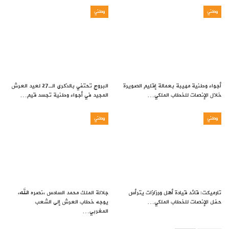
وطني
وطني
أجواء وطنية مهيبة بعمالة إقليم الصويرة
البروج تحتفي بالذكرى الـ27 لعيد العرش
خلال الإنصات للخطاب الملكي…
المجيد في أجواء وطنية تجسد قيم…
وطني
وطني
تارميكت: قائد قيادة أهل ورزازات يترأس
جلالة الملك محمد السادس ،نصره الله،
حفل الإنصات للخطاب الملكي…
يوجه خطاب العرش إلى الشعب
المغربي…