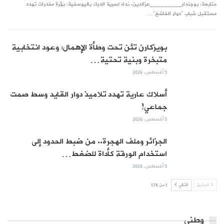
متابعة: بوجندار_________عزالدين. نداء لسرية الدرك باليوسفية: بؤرة مخدرات تهدد
مستقبل شباب "دوار الفاشخ"…
بويزكارن تئن تحت وطأة الإهمال: وعود انتخابية
متبخرة وبنية تحتية…
5 أغسطس, 2026
أسلاك عارية تهدد تلاميذ دوار القايد وسط صمت
جماعي!
5 أغسطس, 2026
الجزائر وملف الهجرة.. من ضبط الحدود إلى
استخدام الورقة كأداة للضغط…
5 أغسطس, 2026
السابق
التالي
1 من 176
وطني