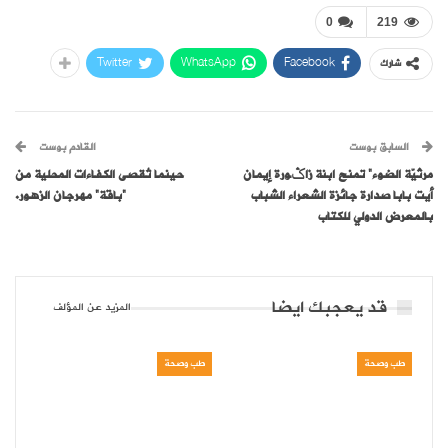
0
219
Twitter
WhatsApp
Facebook
شارك
السابق بوست
القادم بوست
مرثيّة الضوء” تمنح ابنة زاݣورة إيمان
حينما تُقصى الكفاءات المحلية من
أيت بابا صدارة جائزة الشعراء الشباب
“باقة” مهرجان الزهور.
بالمعرض الدولي للكتاب
قد يعجبك ايضا
المزيد عن المؤلف
طب وصحة
طب وصحة