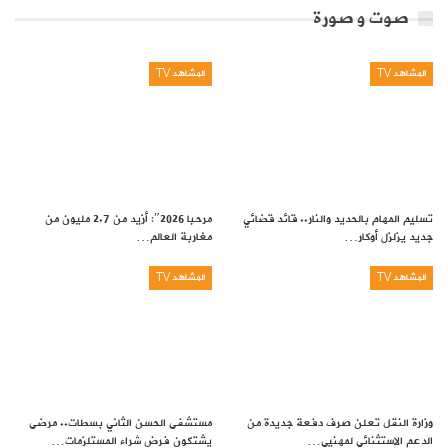
صوت و صورة
المشاهد TV
المشاهد TV
تسليم المهام بالحديد والنار.. قائد قضائي
مرحبا 2026″: أزيد من 2.7 مليون من
جديد يزلزل أوكار…
مغاربة العالم…
المشاهد TV
المشاهد TV
وزارة النقل تعلن صرف دفعة جديدة من
مستشفى الحسن الثاني بسطات.. مرضى
الدعم الاستثنائي لمهنيي…
يشتكون فرض شراء المستلزمات…