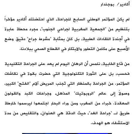
أكادير/ بوجندار
لم يكن المؤتمر الوطني السابع للجراحة، الذي احتضنته أكادير مؤخراً
بتنظيم من “الجمعية المغربية لجراحي الجنوب”، مجرد محطة عابرة
في أجندة اللقاءات الطبية، بل كان بمثابة “مشرط جراح” دقيق وضع
الأصبع على مكامن التطور والابتكار في القطاع الصحي ببلادنا.
من قاع الخابية، نلمس أن الرهان اليوم لم يعد على الجراحة التقليدية
فحسب، بل على الثورة التكنولوجية التي حضرت بقوة في نقاشات
المؤتمر. من الجراحة بالمنظار التي تُجنب المريض آلام “الفتح” الكبير،
وصولاً إلى عالم “الروبوتيك” المذهل، وجراحات الكبد والقولون
المعقدة. خبراء من المغرب ومن وراء البحار اجتمعوا ليرسموا خارطة
طريق لـ “جراحة الغد”، حيث الدقة هي العنوان، والتقليص من مدة
الاستشفاء هو الهدف.