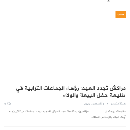
وطني
مراكش تُجدد العهد: رؤساء الجماعات الترابية في
طليعة حفل البيعة والولاء.
هيئة التحرير
1 أغسطس, 2026
0
متابعة: بوجندار________عزالدين. بمناسبة عيد العرش المجيد: وفد جماعات مراكش يُجدد
آيات الولاء والإخلاص للملك.…