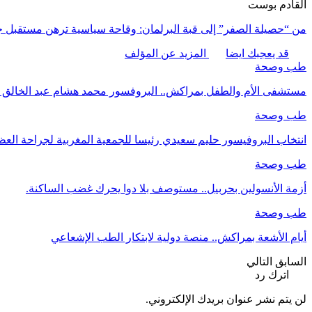
القادم بوست
من “حصيلة الصفر” إلى قبة البرلمان: وقاحة سياسية ترهن مستقبل 
قد يعجبك ايضا
المزيد عن المؤلف
طب وصحة
مستشفى الأم والطفل بمراكش.. البروفسور محمد هشام عبد الخالق نم
طب وصحة
انتخاب البروفيسور حليم سعيدي رئيسا للجمعية المغربية لجراحة الع
طب وصحة
أزمة الأنسولين بحربيل.. مستوصف بلا دوا يحرك غضب الساكنة.
طب وصحة
أيام الأشعة بمراكش.. منصة دولية لابتكار الطب الإشعاعي
السابق
التالي
اترك رد
لن يتم نشر عنوان بريدك الإلكتروني.