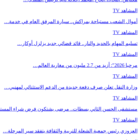
المشاهد TV
أموال الشعب مستباحة بمراكش.. سيارة المرفق العام في خدمة…
المشاهد TV
تسليم المهام بالحديد والنار.. قائد قضائي جديد يزلزل أوكار…
المشاهد TV
مرحبا 2026″: أزيد من 2.7 مليون من مغاربة العالم…
المشاهد TV
وزارة النقل تعلن صرف دفعة جديدة من الدعم الاستثنائي لمهنيي…
المشاهد TV
مستشفى الحسن الثاني بسطات.. مرضى يشتكون فرض شراء المست
المشاهد TV
العزوزي رئيس جمعية الشعلة للتربية والثقافة يتفقد سير المرحلة…