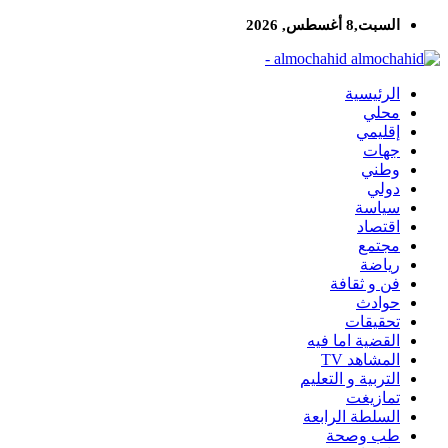
السبت,8 أغسطس, 2026
almochahid -
الرئيسية
محلي
إقليمي
جهات
وطني
دولي
سياسة
اقتصاد
مجتمع
رياضة
فن و ثقافة
حوادث
تحقيقات
القضية اما فيه
المشاهد TV
التربية و التعليم
تمازيغت
السلطة الرابعة
طب وصحة