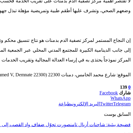
لا تقتصر أهمية مركز تصفية الدم بدمنات على تقريب الخدمة فحسب، 
وضعهم الصحي، وتشرف عليها أطقم طبية وتمريضية مؤهلة تبذل جهوداً اس
إن النجاح المستمر لمركز تصفية الدم بدمنات هو نتاج تنسيق محكم وتظ
إلى جانب الدينامية الكبيرة للمجتمع المدني المحلي عبر الجمعية ا
المركز نموذجاً يحتذى به في إرساء العدالة المجالية وتقريب الخدمات
الموقع: شارع محمد الخامس، دمنات 22300 (Avenue Mohammed V, Demnate 22300)
139
0
شارك
Facebook
WhatsApp
Telegram
Twitter
البريد الإلكتروني
طباعة
السابق بوست
فضيحة بيئية: شاحنات أزبال تامنصورت تحوّل ضفاف واد القصب إلى