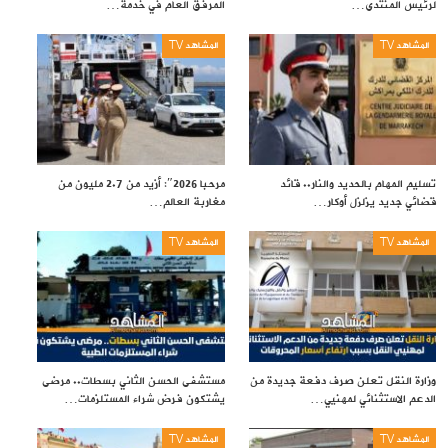
لرئيس المنتدى…
المرفق العام في خدمة…
المشاهد TV
المشاهد TV
تسليم المهام بالحديد والنار.. قائد
مرحبا 2026″: أزيد من 2.7 مليون من
قضائي جديد يزلزل أوكار…
مغاربة العالم…
المشاهد TV
المشاهد TV
وزارة النقل تعلن صرف دفعة جديدة من
مستشفى الحسن الثاني بسطات.. مرضى
الدعم الاستثنائي لمهنيي…
يشتكون فرض شراء المستلزمات…
المشاهد TV
المشاهد TV