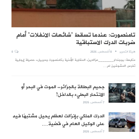
تامنصورت: عندما تسقط “شائعات الانفلات” أمام
ضربات الدرك الاستباقية
هيئة التحرير
8 أغسطس, 2026
0
متابعة: بوجندار_______عزالدين. المقاربة الأمنية بتامنصورت وحربيل.. حصيلة إيجابية
تُخرس المشوشين لم…
جحيم البطالة بالجزائر.. الموت في البحر أو
الانتحار البطيء بالداخل!
7 أغسطس, 2026
الدرك الملكي بإنزالت لعظم يحيل مشتبهًا فيه
على الوكيل العام في قضية…
7 أغسطس, 2026