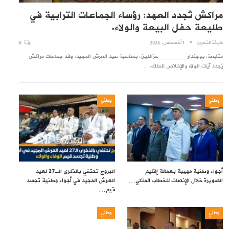
مراكش تُجدد العهد: رؤساء الجماعات الترابية في
طليعة حفل البيعة والولاء.
هيئة التحرير
1 أغسطس, 2026
0
متابعة: بوجندار________عزالدين. بمناسبة عيد العرش المجيد: وفد جماعات مراكش
يُجدد آيات الولاء والإخلاص للملك.…
وطني
وطني
أجواء وطنية مهيبة بعمالة إقليم
البروج تحتفي بالذكرى الـ27 لعيد
الصويرة خلال الإنصات للخطاب الملكي…
العرش المجيد في أجواء وطنية تجسد
قيم…
وطني
وطني