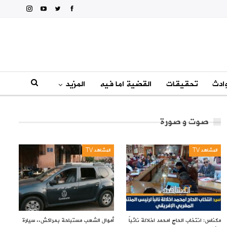
ادث
تحقيقات
القضية اما فيه
المزيد
صوت و صورة
المشاهد TV
المشاهد TV
مكناس: انتخاب الحاج امحمد اخلالة نائباً
أموال الشعب مستباحة بمراكش.. سيارة