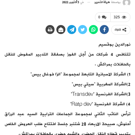
بواسطة
هيئة التحرير
في
5 أكتوبر, 2022
0
325
شارك
نورالدين بوقسيم
تتنافس 4 شركات من أجل الفوز بصفقة التدبير المفوض للنقل
بالحافلات بمراكش .
1) الشركة الاسبانية التابعة لمجموعة “الزا فوغال بيس”
2)الشركة المغربية “سيتي بيس”
3)الشركة الفرنسية “Transdev”
4) الشركة الفرنسية “Ratp dev”
ترأس النائب الثاني لمجموعة الجماعات الترابية السيد عبد الرزاق
أحلوش، صبيحة الاربعاء 28 شتنبر جلسة افتتاح طلب العروض الخاص
بتدبير قطاع النقل الحضري والشبه حضري بالحافلات بمراكش،