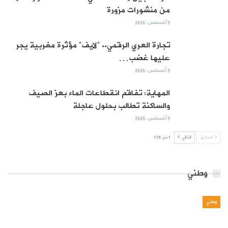
من منشورات مزورة
9 أغسطس, 2026
تجارة العري الرقمي.. “لايف” مؤثرة مغربية يجر
عليها غضب…
9 أغسطس, 2026
المهاية: تفاقم انقطاعات الماء بعز الصيف
والساكنة تطالب بحلول عاجلة
9 أغسطس, 2026
السابق
التالي
1 من 179
وطني
وطني