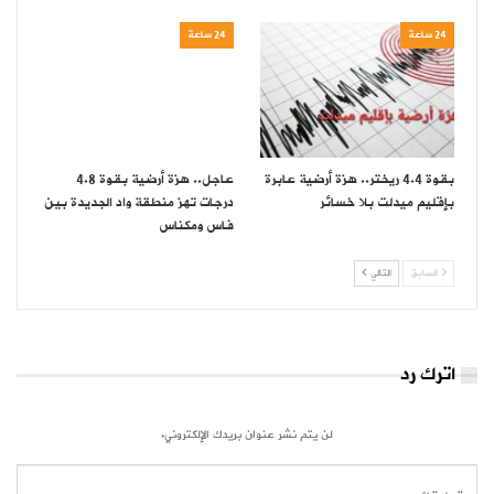
24 ساعة
24 ساعة
بقوة 4.4 ريختر.. هزة أرضية عابرة
عاجل.. هزة أرضية بقوة 4.8
بإقليم ميدلت بلا خسائر
درجات تهز منطقة واد الجديدة بين
فاس ومكناس
السابق
التالي
اترك رد
لن يتم نشر عنوان بريدك الإلكتروني.