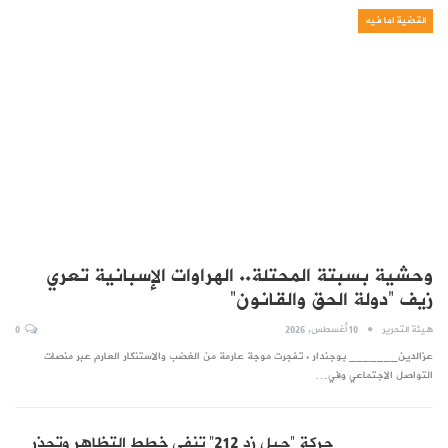
القضية اما فيه
وحشية بسبتة المحتلة.. الهراوات الإسبانية تعري
زيف “دولة الحق والقانون”
هيئة التحرير
10 أغسطس, 2026
0
عزالدين_______ بوجندار . تفجرت موجة عارمة من الغضب والاستنكار العارم عبر منصات
التواصل الاجتماعي وفي…
حركة “جيل زد 212” تنفي خطط التظاهر وتحذر