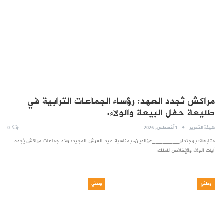
مراكش تُجدد العهد: رؤساء الجماعات الترابية في
طليعة حفل البيعة والولاء.
هيئة التحرير
1 أغسطس, 2026
0
متابعة: بوجندار________عزالدين. بمناسبة عيد العرش المجيد: وفد جماعات مراكش يُجدد
آيات الولاء والإخلاص للملك.…
وطني
وطني