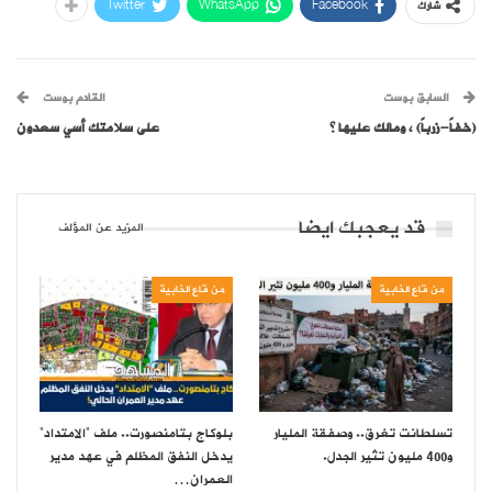
Twitter
WhatsApp
Facebook
شارك
السابق بوست
القادم بوست
(خفاً-زرباً) ، ومالك عليها ؟
على سلامتك أسي سعدون
قد يعجبك ايضا
المزيد عن المؤلف
من قاع الخابية
من قاع الخابية
تسلطانت تغرق.. وصفقة المليار
بلوكاج بتامنصورت.. ملف “الامتداد”
و400 مليون تثير الجدل.
يدخل النفق المظلم في عهد مدير
العمران…