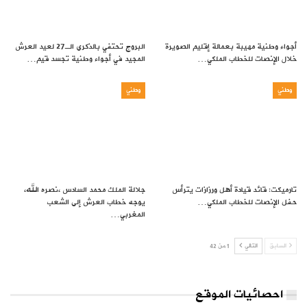
أجواء وطنية مهيبة بعمالة إقليم الصويرة
البروج تحتفي بالذكرى الـ27 لعيد العرش
خلال الإنصات للخطاب الملكي…
المجيد في أجواء وطنية تجسد قيم…
وطني
وطني
تارميكت: قائد قيادة أهل ورزازات يترأس
جلالة الملك محمد السادس ،نصره الله،
حفل الإنصات للخطاب الملكي…
يوجه خطاب العرش إلى الشعب
المغربي…
السابق
التالي
1 من 42
احصائيات الموقع