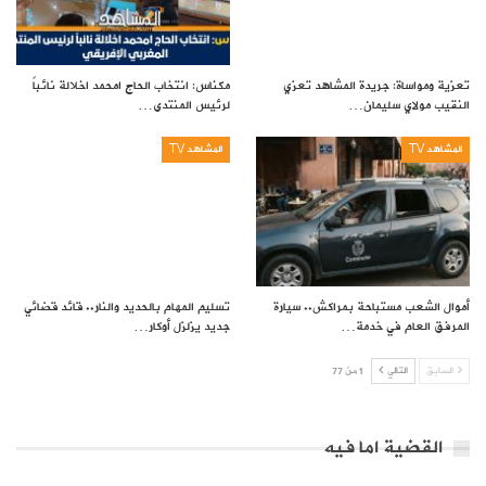
تعزية ومواساة: جريدة المشاهد تعزي
مكناس: انتخاب الحاج امحمد اخلالة نائباً
النقيب مولاي سليمان…
لرئيس المنتدى…
المشاهد TV
المشاهد TV
أموال الشعب مستباحة بمراكش.. سيارة
تسليم المهام بالحديد والنار.. قائد قضائي
المرفق العام في خدمة…
جديد يزلزل أوكار…
السابق
التالي
1 من 77
القضية اما فيه