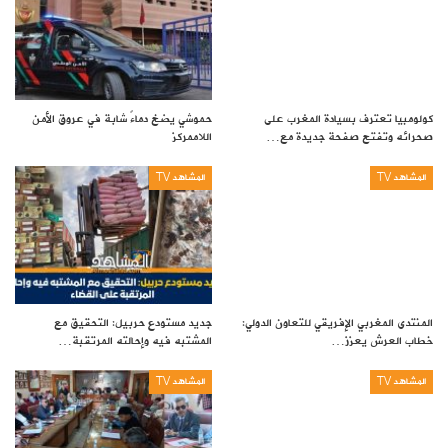
كولومبيا تعترف بسيادة المغرب على
حموشي يضخ دماءً شابة في عروق الأمن
صحرائه وتفتح صفحة جديدة مع…
اللاممركز
المشاهد TV
المشاهد TV
المنتدى المغربي الإفريقي للتعاون الدولي:
جديد مستودع حربيل: التحقيق مع
خطاب العرش يعزز…
المشتبه فيه وإحالته المرتقبة…
المشاهد TV
المشاهد TV