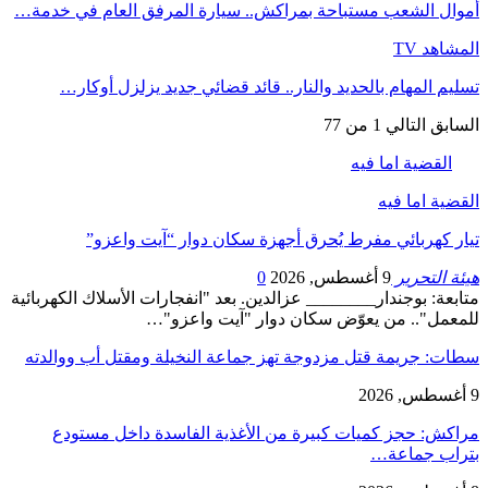
أموال الشعب مستباحة بمراكش.. سيارة المرفق العام في خدمة…
المشاهد TV
تسليم المهام بالحديد والنار.. قائد قضائي جديد يزلزل أوكار…
السابق
التالي
1 من 77
القضية اما فيه
القضية اما فيه
تيار كهربائي مفرط يُحرق أجهزة سكان دوار “آيت واعزو”
هيئة التحرير
9 أغسطس, 2026
0
متابعة: بوجندار________ عزالدين. بعد "انفجارات الأسلاك الكهربائية
للمعمل".. من يعوّض سكان دوار "آيت واعزو"…
سطات: جريمة قتل مزدوجة تهز جماعة النخيلة ومقتل أب ووالدته
9 أغسطس, 2026
مراكش: حجز كميات كبيرة من الأغذية الفاسدة داخل مستودع
بتراب جماعة…