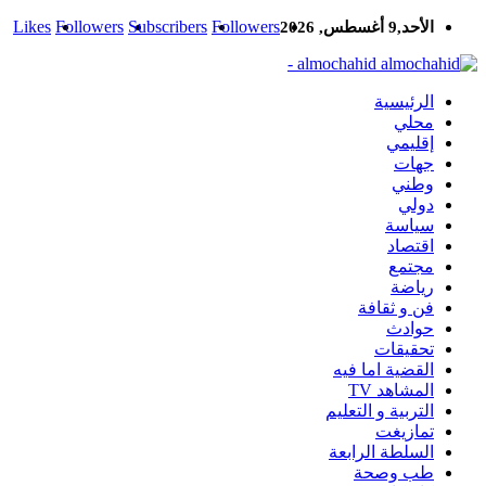
Likes
Followers
Subscribers
Followers
الأحد,9 أغسطس, 2026
almochahid -
الرئيسية
محلي
إقليمي
جهات
وطني
دولي
سياسة
اقتصاد
مجتمع
رياضة
فن و ثقافة
حوادث
تحقيقات
القضية اما فيه
المشاهد TV
التربية و التعليم
تمازيغت
السلطة الرابعة
طب وصحة