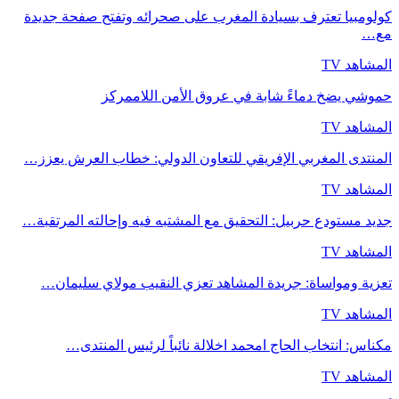
كولومبيا تعترف بسيادة المغرب على صحرائه وتفتح صفحة جديدة
مع…
المشاهد TV
حموشي يضخ دماءً شابة في عروق الأمن اللاممركز
المشاهد TV
المنتدى المغربي الإفريقي للتعاون الدولي: خطاب العرش يعزز…
المشاهد TV
جديد مستودع حربيل: التحقيق مع المشتبه فيه وإحالته المرتقبة…
المشاهد TV
تعزية ومواساة: جريدة المشاهد تعزي النقيب مولاي سليمان…
المشاهد TV
مكناس: انتخاب الحاج امحمد اخلالة نائباً لرئيس المنتدى…
المشاهد TV