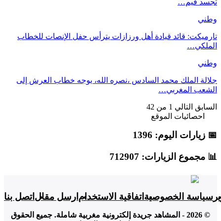
تجسد قيم…
وطني
تارميكت: قائد قيادة أهل ورزازات يترأس حفل الإنصات للخطاب
الملكي…
وطني
جلالة الملك محمد السادس ،نصره الله، يوجه خطاب العرش إلى
الشعب المغربي…
السابق
التالي
1 من 42
احصائيات الموقع
📅 زيارات اليوم: 1396
📊 مجموع الزيارات: 712907
ر
سياسة الخصوصية
اتفاقية الاستخدام
ارسل مقال
اتصل بنا
© 2026 - المشاهد جريدة إلكترونية مغربية شاملة. جميع الحقوق