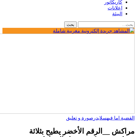
كاريكاتور
اعلانات
البيئة
القضية اما فيه
سلايدر
صورة و تعليق
مراكش __الرقم الأخضر يطيح بثلاثة