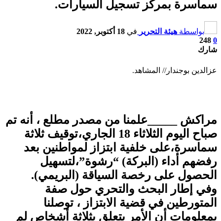
سماسرة بمركز تسجيل السيارات.
بواسطة
هيئة التحرير
في
18 أكتوبر, 2022
248
0
شارك
عزالدين بوجندار// المشاهد.
مراكش _____علمنا من مصدر مطلع ، أنه تم
صباح اليوم الثلاثاء 18 الجاري،توقيف ثلاثة
سماسرة،على خلفية ابتزاز لمواطنين بعد
رفضهم أداء (البركة) “رشوة”،لتسهيل
الحصول على رخصة السياقة (البريمي).
وفي إطار البحث والتحري حول صفة
المتورطين في قضية الابتزاز ، توصلنا
بمعلومات أن الأمر يتعلق بثلاثة أشخاص لم