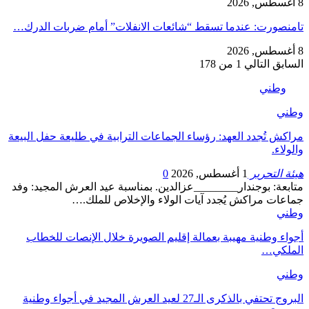
8 أغسطس, 2026
تامنصورت: عندما تسقط “شائعات الانفلات” أمام ضربات الدرك…
8 أغسطس, 2026
السابق
التالي
1 من 178
وطني
وطني
مراكش تُجدد العهد: رؤساء الجماعات الترابية في طليعة حفل البيعة
والولاء.
هيئة التحرير
1 أغسطس, 2026
0
متابعة: بوجندار________عزالدين. بمناسبة عيد العرش المجيد: وفد
جماعات مراكش يُجدد آيات الولاء والإخلاص للملك.…
وطني
أجواء وطنية مهيبة بعمالة إقليم الصويرة خلال الإنصات للخطاب
الملكي…
وطني
البروج تحتفي بالذكرى الـ27 لعيد العرش المجيد في أجواء وطنية