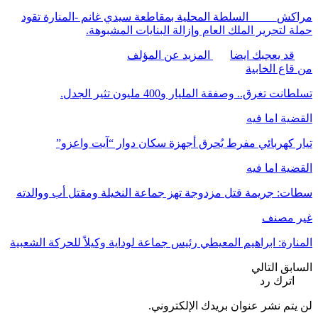
مراكش_____السلطة المحلية بمقاطعة سيدي غانم -المنارة تقود
حملة لتحرير الملك العام وإزالة البنايات المشبوهة.
قد يعجبك ايضا
المزيد عن المؤلف
من قاع الخابية
تسلطانت تغرق.. وصفقة المليار و400 مليون تثير الجدل.
القضية اما فيه
تيار كهربائي مفرط يُحرق أجهزة سكان دوار “آيت واعزو”
القضية اما فيه
سطات: جريمة قتل مزدوجة تهز جماعة النخيلة ومقتل أب ووالدته
غير مصنف
المنارة: ابراهيم المعيطي رئيس جماعة لوداية وكيلاً للحركة الشعبية
السابق
التالي
اترك رد
لن يتم نشر عنوان بريدك الإلكتروني.