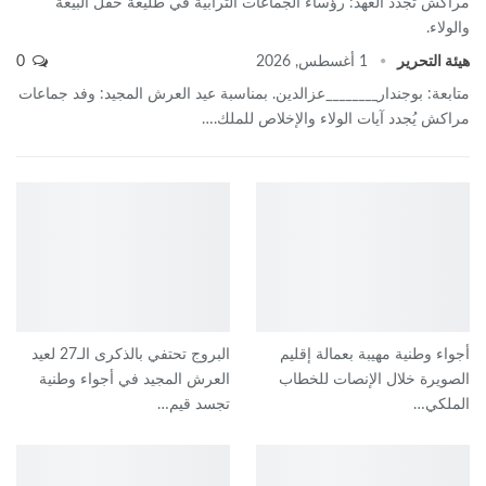
مراكش تُجدد العهد: رؤساء الجماعات الترابية في طليعة حفل البيعة
والولاء.
هيئة التحرير
1 أغسطس, 2026
0
متابعة: بوجندار________عزالدين. بمناسبة عيد العرش المجيد: وفد جماعات
مراكش يُجدد آيات الولاء والإخلاص للملك.…
أجواء وطنية مهيبة بعمالة إقليم
البروج تحتفي بالذكرى الـ27 لعيد
الصويرة خلال الإنصات للخطاب
العرش المجيد في أجواء وطنية
الملكي…
تجسد قيم…