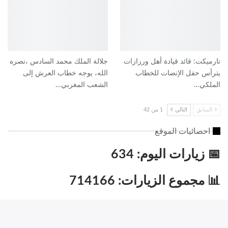
تارميكت: قائد قيادة أهل ورزازات
جلالة الملك محمد السادس ،نصره
يترأس حفل الإنصات للخطاب
الله، يوجه خطاب العرش إلى
الملكي…
الشعب المغربي…
السابق
التالي
1 من 42
احصائيات الموقع
📅 زيارات اليوم: 634
📊 مجموع الزيارات: 714166